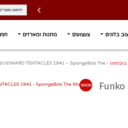
וב בלונים
צעצועים
מתנות ומארזים
חגים
 עד הבית בחינם ברכישה מעל 400 ₪
זמן אספקה 1-3 ימי 
בובספוג - SPONGBOB
SQUIDWARD TENTACLES 1941 – SpongeBob The
Funko
מבצע!