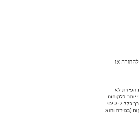
להחזרה או
הפיזית לא
 יותר ללקוחות
שמזמינים מראש דרך האתר וקובעים איסוף עצמי או משלוח (בדרך כלל 2-7 ימי
ח (במידה והוא