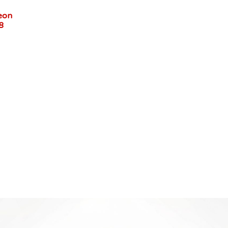
eon
628‏ בוב