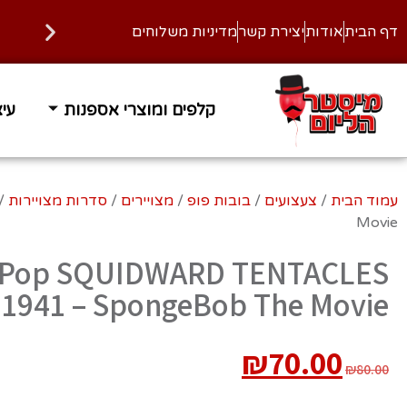
דף הבית
אודות
יצירת קשר
מדיניות משלוחים
קלפים ומוצרי אספנות
עיצ
זמן אספקה 1-3 ימי עסקים
משלוח
עמוד הבית
/
צעצועים
/
בובות פופ
/
מצויירים
/
סדרות מצויירות
/
Movie
 Pop SQUIDWARD TENTACLES
1941 – SpongeBob The Movie
₪
70.00
₪
80.00