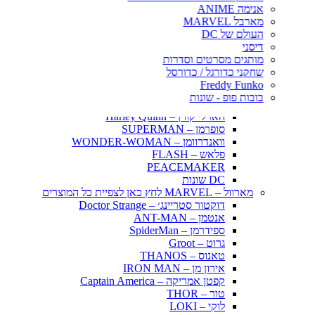
אינויאשה
אנימה ANIME
JUJUTSU KAISEN
מארבל MARVEL
BLEACH – בליץ'
העולם של DC
תלתן שחור – Black Clover
דיסני
אנימה שונות
מותגים מסרטים וסדרות
DC דיסי – לחץ כאן לצפייה בכל הפופים
שחקני כדורגל / כדורסל
BATMAN COMICS
Freddy Funko
BATMAN THE MOVIE
בובות פופ - שונות
הג׳וקר – THE JOKER
הארלי קווין – Harley Quinn
סופרמן – SUPERMAN
וואנדרוומן – WONDER-WOMAN
פלאש – FLASH
PEACEMAKER
DC שונות
מארוול – MARVEL לחץ כאן לצפיית כל המוצרים
דוקטור סטריינג׳ – Doctor Strange
אנטמן – ANT-MAN
ספידרמן – SpiderMan
גרוט – Groot
טאנוס – THANOS
אירון מן – IRON MAN
קפטן אמריקה – Captain America
טור – THOR
לוקי – LOKI