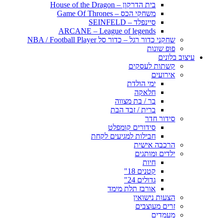
בית הדרקון – House of the Dragon
משחקי הכס – Game Of Thrones
סיינפלד – SEINFELD
ARCANE – League of legends
שחקני כדור רגל – כדור סל NBA / Football Player
פופ שונות
עיצוב בלונים
קשתות לעסקים
אירועים
ימי הולדת
חלאקה
בר / בת מצווה
ברית / זבד הבת
סידור חדר
סידורים קומפלט
חבילות למגיעים לקחת
הרכבה אישית
ילדים ומותגים
חיות
קטנים 18"
גדולים 24"
אורבז תלת מימד
הצעות נישואין
זרים מעוצבים
מעמדים