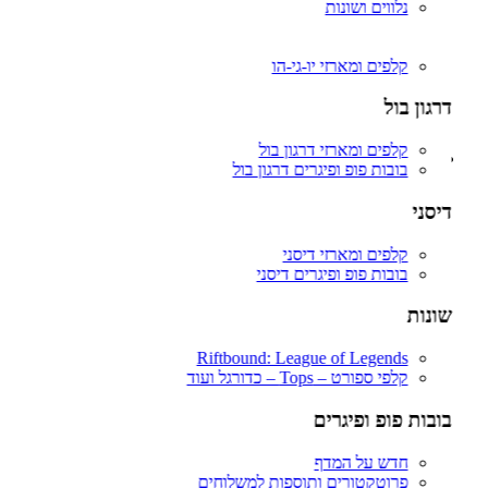
פיגרים ופאנקו פופ דרגון בול.
נלווים ושונות
Riftbound: League of Legends
יו-גי-הו
וואן פיס – ONE PIECE (לחץ כאן לצפיה בכל המוצרים יחד)
בוסטר בוקס / דיספליים – Booster Box’s
קלפים ומארזי יו-גי-הו
בוסטרים מארזים וקלפי אספנות וואן פיס.
דקים / STARTER DECKS
דרגון בול
פיגרים ופאנקו פופ – וואן פיס
מגנים אקרילים, פרוטקטורים וסליבים
קלפים ומארזי דרגון בול
בובות פופ ופיגרים – Funko Pop & Figures
בובות פופ ופיגרים דרגון בול
כל הפיגרים שלנו – ALL FIGURES
חדש על המדף – New Drops
דיסני
פרוטקטורים ותוספות למשלוחים
FREDDY FUNKO
קלפים ומארזי דיסני
אנימה – ANIME (לחץ כאן לצפיית כל המוצרים)
בובות פופ ופיגרים דיסני
דרגון בול – Dragon Ball Z
וואן פיס – One Piece
שונות
פוקימון – POKEMON
נארוטו – NARUTO
בארוטו – BARUTO
Riftbound: League of Legends
אוותר – Avatar
קלפי ספורט – Tops – כדורגל ועוד
אקדמיית הגיבורים שלי – My Hero Academia
יו גי הו – Yu Gi Oh
בובות פופ ופיגרים
דימון סלייר – Demon Slayer
Fairy Tail – זנב הפיה
חדש על המדף
Hunter X Hunter
פרוטקטורים ותוספות למשלוחים