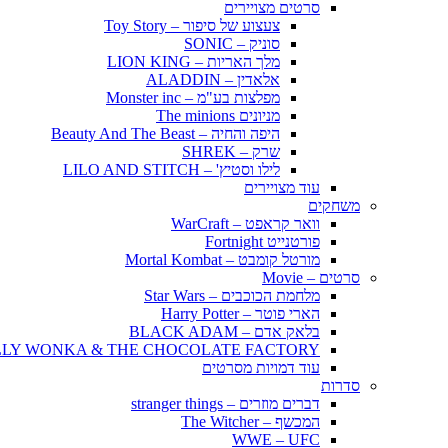
סרטים מצויירים
צעצוע של סיפור – Toy Story
סוניק – SONIC
מלך האריות – LION KING
אלאדין – ALADDIN
מפלצות בע"מ – Monster inc
מניונים The minions
היפה והחיה – Beauty And The Beast
שרק – SHREK
לילו וסטיץ' – LILO AND STITCH
עוד מצויירים
משחקים
וואר קראפט – WarCraft
פורטנייט Fortnight
מורטל קומבט – Mortal Kombat
סרטים – Movie
מלחמת הכוכבים – Star Wars
הארי פוטר – Harry Potter
בלאק אדם – BLACK ADAM
LLY WONKA & THE CHOCOLATE FACTORY
עוד דמויות מסרטים
סדרות
דברים מוזרים – stranger things
המכשף – The Witcher
WWE – UFC