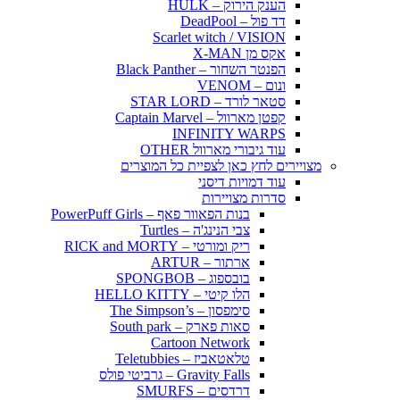
הענק הירוק – HULK
דד פול – DeadPool
Scarlet witch / VISION
אקס מן X-MAN
הפנטר השחור – Black Panther
ונום – VENOM
סטאר לורד – STAR LORD
קפטן מארוול – Captain Marvel
INFINITY WARPS
עוד גיבורי מארוול OTHER
מצויירים לחץ כאן לצפיית כל המוצרים
עוד דמויות דיסני
סדרות מצויירות
בנות הפאוור פאף – PowerPuff Girls
צבי הנינג'ה – Turtles
ריק ומורטי – RICK and MORTY
ארתור – ARTUR
בובספוג – SPONGBOB
הלו קיטי – HELLO KITTY
סימפסון – The Simpson’s
סאות פארק – South park
Cartoon Network
טלאטאביז – Teletubbies
Gravity Falls – גרביטי פולס
דרדסים – SMURFS