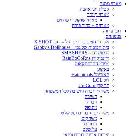
מארזי מתנה
קטלוג חגי אהבה
מארזי קינדר
מארזי שוקולד / פרחים
מארזים + כדור פורח
דובי פרווה
צעצועים
אקדחי חצים כדורים וג׳ל – רובי X SHOT
בית הבובות של גבי – Gabby's Dollhouse
סמאשרס – SMASHERS
ריינבוקורן RainBoCoRns
מפרץ ההרפתקאות
באקוגן
האצ'ימל Hatchimals
לול LOL
חד קרן UniCorn
משחקי חברה וחשיבה לכל המשפחה
חשיבה
חברה
מונופול
משחקים, גיבורים ועל שלט
משחקים
גיבורים
על שלט
יצירות אופנה בובות ופנאי