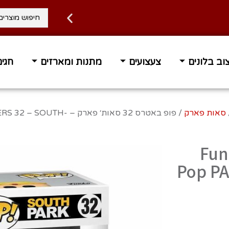
וב בלונים
צעצועים
מתנות ומארזים
חגים
סאות פארק
/ פופ באטרס 32 סאות׳ פארק
 סאות׳ פארק – Funko
Pop P