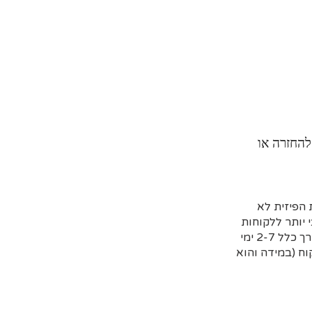
להחזרה או
הפיזית לא
 יותר ללקוחות
שמזמינים מראש דרך האתר וקובעים איסוף עצמי או משלוח (בדרך כלל 2-7 ימי
ח (במידה והוא