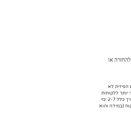
להחזרה או
הפיזית לא
 יותר ללקוחות
שמזמינים מראש דרך האתר וקובעים איסוף עצמי או משלוח (בדרך כלל 2-7 ימי
ח (במידה והוא