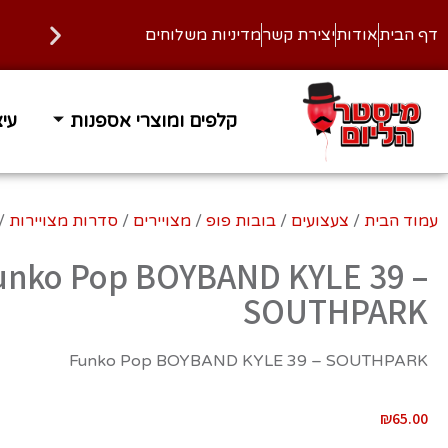
דף הבית
אודות
יצירת קשר
מדיניות משלוחים
קלפים ומוצרי אספנות
עיצ
זמן אספקה 1-3 ימי עסקים
משלוח
עמוד הבית
/
צעצועים
/
בובות פופ
/
מצויירים
/
סדרות מצויירות
/
unko Pop BOYBAND KYLE 39 –
SOUTHPARK
Funko Pop BOYBAND KYLE 39 – SOUTHPARK
₪
65.00