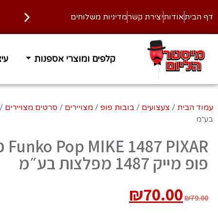
דף הבית
אודות
יצירת קשר
מדיניות משלוחים
קלפים ומוצרי אספנות
עיצ
זמן אספקה 1-3 ימי עסקים
משלוח
עמוד הבית
/
צעצועים
/
בובות פופ
/
מצויירים
/
סרטים מצויירים
/
בע״מ
 PIXAR
פופ מייק 1487 מפלצות בע״מ
₪
70.00
₪
79.00