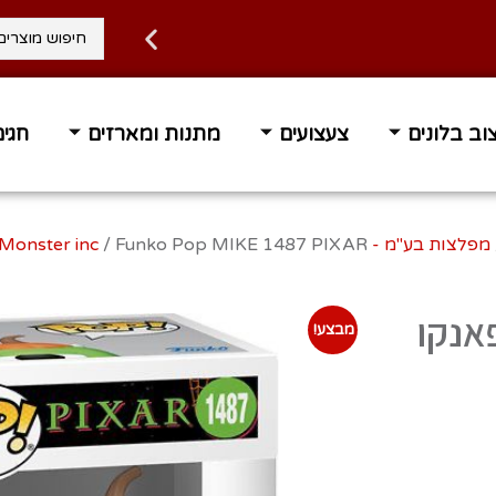
וב בלונים
צעצועים
מתנות ומארזים
חגים
 עד הבית בחינם ברכישה מעל 400 ₪
זמן אספקה 1-3 ימי 
מפלצות בע"מ - Monster inc
Funko Pop MIKE 1487 פאנקו
מבצע!