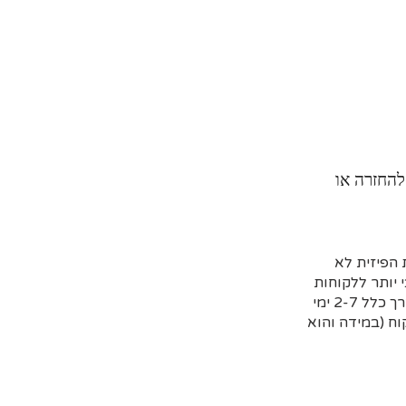
להחזרה או
הפיזית לא
 יותר ללקוחות
שמזמינים מראש דרך האתר וקובעים איסוף עצמי או משלוח (בדרך כלל 2-7 ימי
ח (במידה והוא