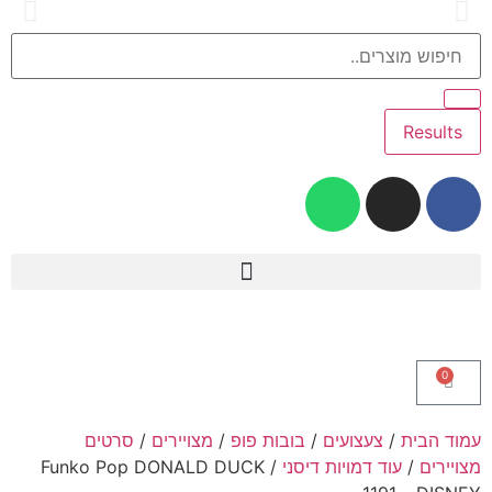
זמן אספקה 1-3 ימי עסקים
Results
לגו – LEGO
Intex – בריכות ומוצרי קיץ
טרנדים – NEW TRENDS
Slime Factory – סליים
בובות פופ ופיגרים – Funko Pop & Figures
0
עמוד הבית
/
צעצועים
/
בובות פופ
/
מצויירים
/
סרטים
מצויירים
/
עוד דמויות דיסני
/ Funko Pop DONALD DUCK