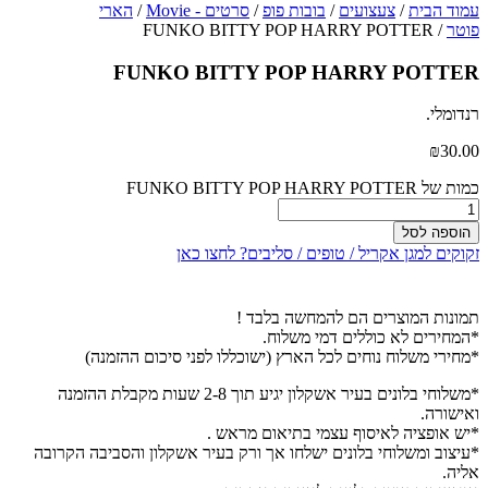
עמוד הבית
/
צעצועים
/
בובות פופ
/
סרטים - Movie
/
הארי
פוטר
/ FUNKO BITTY POP HARRY POTTER
FUNKO BITTY POP HARRY POTTER
רנדומלי.
₪
30.00
כמות של FUNKO BITTY POP HARRY POTTER
הוספה לסל
זקוקים למגן אקריל / טופים / סליבים? לחצו כאן
תמונות המוצרים הם להמחשה בלבד !
*המחירים לא כוללים דמי משלוח.
*מחירי משלוח נוחים לכל הארץ (ישוכללו לפני סיכום ההזמנה)
*משלוחי בלונים בעיר אשקלון יגיע תוך 2-8 שעות מקבלת ההזמנה
ואישורה.
*יש אופציה לאיסוף עצמי בתיאום מראש .
*עיצוב ומשלוחי בלונים ישלחו אך ורק בעיר אשקלון והסביבה הקרובה
אליה.