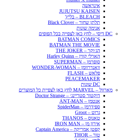
אינויאשה
JUJUTSU KAISEN
BLEACH – בליץ'
תלתן שחור – Black Clover
אנימה שונות
DC דיסי – לחץ כאן לצפייה בכל הפופים
BATMAN COMICS
BATMAN THE MOVIE
הג׳וקר – THE JOKER
הארלי קווין – Harley Quinn
סופרמן – SUPERMAN
וואנדרוומן – WONDER-WOMAN
פלאש – FLASH
PEACEMAKER
DC שונות
מארוול – MARVEL לחץ כאן לצפיית כל המוצרים
דוקטור סטריינג׳ – Doctor Strange
אנטמן – ANT-MAN
ספידרמן – SpiderMan
גרוט – Groot
טאנוס – THANOS
אירון מן – IRON MAN
קפטן אמריקה – Captain America
טור – THOR