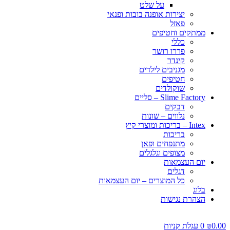
על שלט
יצירות אופנה בובות ופנאי
פאזל
ממתקים וחטיפים
כללי
פררו רושר
קינדר
מגניבים לילדים
חטיפים
שוקולדים
Slime Factory – סליים
דבקים
נלווים – שונות
Intex – בריכות ומוצרי קיץ
בריכות
מתנפחים ופאן
מצופים וגלגלים
יום העצמאות
דגלים
כל המוצרים – יום העצמאות
בלוג
הצהרת נגישות
0.00
₪
0
עגלת קניות