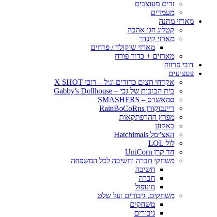
זרים מעוצבים
מעמדים
מארזי מתנה
קטלוג חגי אהבה
מארזי קינדר
מארזי שוקולד / פרחים
מארזים + כדור פורח
דובי פרווה
צעצועים
אקדחי חצים כדורים וג׳ל – רובי X SHOT
בית הבובות של גבי – Gabby's Dollhouse
סמאשרס – SMASHERS
ריינבוקורן RainBoCoRns
מפרץ ההרפתקאות
באקוגן
האצ'ימל Hatchimals
לול LOL
חד קרן UniCorn
משחקי חברה וחשיבה לכל המשפחה
חשיבה
חברה
מונופול
משחקים, גיבורים ועל שלט
משחקים
גיבורים