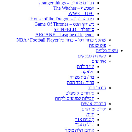
דברים מוזרים – stranger things
המכשף – The Witcher
WWE – UFC
בית הדרקון – House of the Dragon
משחקי הכס – Game Of Thrones
סיינפלד – SEINFELD
ARCANE – League of legends
שחקני כדור רגל – כדור סל NBA / Football Player
פופ שונות
עיצוב בלונים
קשתות לעסקים
אירועים
ימי הולדת
חלאקה
בר / בת מצווה
ברית / זבד הבת
סידור חדר
סידורים קומפלט
חבילות למגיעים לקחת
הרכבה אישית
ילדים ומותגים
חיות
קטנים 18"
גדולים 24"
אורבז תלת מימד