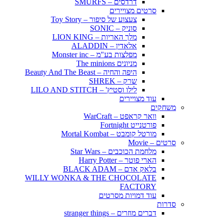
דרדסים – SMURFS
סרטים מצויירים
צעצוע של סיפור – Toy Story
סוניק – SONIC
מלך האריות – LION KING
אלאדין – ALADDIN
מפלצות בע"מ – Monster inc
מניונים The minions
היפה והחיה – Beauty And The Beast
שרק – SHREK
לילו וסטיץ' – LILO AND STITCH
עוד מצויירים
משחקים
וואר קראפט – WarCraft
פורטנייט Fortnight
מורטל קומבט – Mortal Kombat
סרטים – Movie
מלחמת הכוכבים – Star Wars
הארי פוטר – Harry Potter
בלאק אדם – BLACK ADAM
WILLY WONKA & THE CHOCOLATE
FACTORY
עוד דמויות מסרטים
סדרות
דברים מוזרים – stranger things