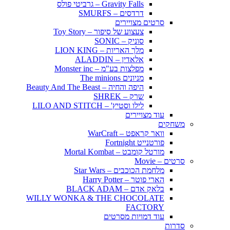
Gravity Falls – גרביטי פולס
דרדסים – SMURFS
סרטים מצויירים
צעצוע של סיפור – Toy Story
סוניק – SONIC
מלך האריות – LION KING
אלאדין – ALADDIN
מפלצות בע"מ – Monster inc
מניונים The minions
היפה והחיה – Beauty And The Beast
שרק – SHREK
לילו וסטיץ' – LILO AND STITCH
עוד מצויירים
משחקים
וואר קראפט – WarCraft
פורטנייט Fortnight
מורטל קומבט – Mortal Kombat
סרטים – Movie
מלחמת הכוכבים – Star Wars
הארי פוטר – Harry Potter
בלאק אדם – BLACK ADAM
WILLY WONKA & THE CHOCOLATE
FACTORY
עוד דמויות מסרטים
סדרות