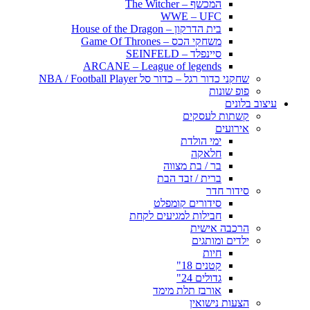
המכשף – The Witcher
WWE – UFC
בית הדרקון – House of the Dragon
משחקי הכס – Game Of Thrones
סיינפלד – SEINFELD
ARCANE – League of legends
שחקני כדור רגל – כדור סל NBA / Football Player
פופ שונות
עיצוב בלונים
קשתות לעסקים
אירועים
ימי הולדת
חלאקה
בר / בת מצווה
ברית / זבד הבת
סידור חדר
סידורים קומפלט
חבילות למגיעים לקחת
הרכבה אישית
ילדים ומותגים
חיות
קטנים 18"
גדולים 24"
אורבז תלת מימד
הצעות נישואין