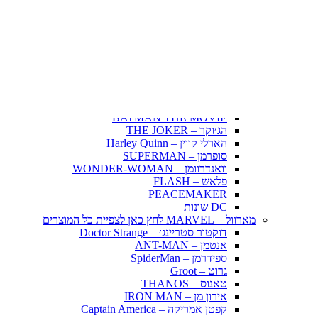
Fairy Tail – זנב הפיה
Hunter X Hunter
אינויאשה
JUJUTSU KAISEN
BLEACH – בליץ'
תלתן שחור – Black Clover
אנימה שונות
DC דיסי – לחץ כאן לצפייה בכל הפופים
BATMAN COMICS
BATMAN THE MOVIE
הג׳וקר – THE JOKER
הארלי קווין – Harley Quinn
סופרמן – SUPERMAN
וואנדרוומן – WONDER-WOMAN
פלאש – FLASH
PEACEMAKER
DC שונות
מארוול – MARVEL לחץ כאן לצפיית כל המוצרים
דוקטור סטריינג׳ – Doctor Strange
אנטמן – ANT-MAN
ספידרמן – SpiderMan
גרוט – Groot
טאנוס – THANOS
אירון מן – IRON MAN
קפטן אמריקה – Captain America