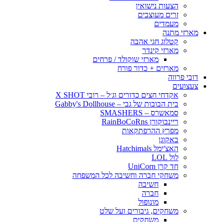
הצעות נישואין
זרים מעוצבים
מעמדים
מארזי מתנה
קטלוג חגי אהבה
מארזי קינדר
מארזי שוקולד / פרחים
מארזים + כדור פורח
דובי פרווה
צעצועים
אקדחי חצים כדורים וג׳ל – רובי X SHOT
בית הבובות של גבי – Gabby's Dollhouse
סמאשרס – SMASHERS
ריינבוקורן RainBoCoRns
מפרץ ההרפתקאות
באקוגן
האצ'ימל Hatchimals
לול LOL
חד קרן UniCorn
משחקי חברה וחשיבה לכל המשפחה
חשיבה
חברה
מונופול
משחקים, גיבורים ועל שלט
משחקים