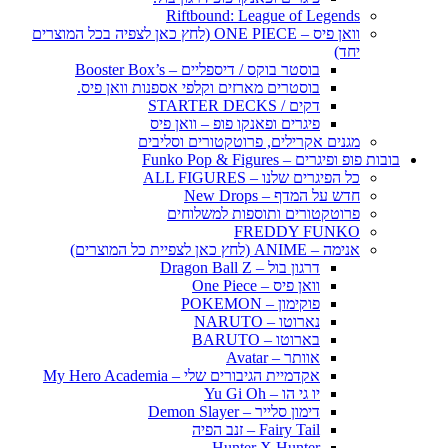
Riftbound: League of Legends
וואן פיס – ONE PIECE (לחץ כאן לצפיה בכל המוצרים
יחד)
בוסטר בוקס / דיספליים – Booster Box’s
בוסטרים מארזים וקלפי אספנות וואן פיס.
דקים / STARTER DECKS
פיגרים ופאנקו פופ – וואן פיס
מגנים אקרילים, פרוטקטורים וסליבים
בובות פופ ופיגרים – Funko Pop & Figures
כל הפיגרים שלנו – ALL FIGURES
חדש על המדף – New Drops
פרוטקטורים ותוספות למשלוחים
FREDDY FUNKO
אנימה – ANIME (לחץ כאן לצפיית כל המוצרים)
דרגון בול – Dragon Ball Z
וואן פיס – One Piece
פוקימון – POKEMON
נארוטו – NARUTO
בארוטו – BARUTO
אוותר – Avatar
אקדמיית הגיבורים שלי – My Hero Academia
יו גי הו – Yu Gi Oh
דימון סלייר – Demon Slayer
Fairy Tail – זנב הפיה
Hunter X Hunter