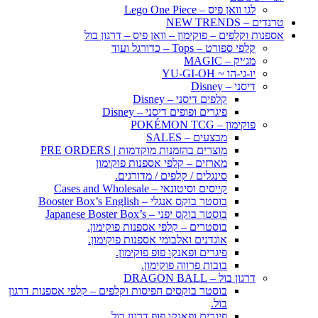
לגו וואן פיס – Lego One Piece
טרנדים – NEW TRENDS
אספנות וקלפים – פוקימון – וואן פיס – דרגון בול
קלפי ספורט – Tops – כדורגל ועוד
מג׳יק – MAGIC
יו-גי-הו ~ YU-GI-OH
דיסני – Disney
קלפים דיסני – Disney
פיגרים ופופים דיסני – Disney
פוקימון – POKÉMON TCG
מבצעים – SALES
מוצרים בהזמנות מוקדמות | PRE ORDERS
מארזים – קלפי אספנות פוקימון
סינגלים / קלפים / מדורגים.
קייסים וסיטונאי – Cases and Wholesale
בוסטר בוקס אנגלי – Booster Box’s English
בוסטר בוקס יפני – Japanese Boster Box’s
בוסטרים – קלפי אספנות פוקימון.
אוגדנים ואלבומי אספנות פוקימון.
פיגרים ופאנקו פופ פוקימון.
בובות פרווה פוקימון.
דרגון בול – DRAGON BALL
בוסטר בוקסים חפיסות וקלפים – קלפי אספנות דרגון
בול.
פיגרים ופאנקו פופ דרגון בול.