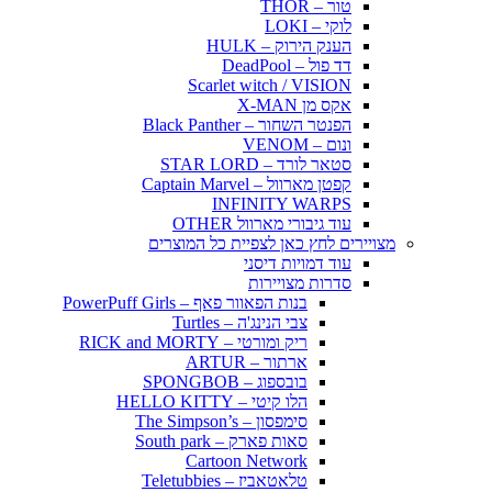
טור – THOR
לוקי – LOKI
הענק הירוק – HULK
דד פול – DeadPool
Scarlet witch / VISION
אקס מן X-MAN
הפנטר השחור – Black Panther
ונום – VENOM
סטאר לורד – STAR LORD
קפטן מארוול – Captain Marvel
INFINITY WARPS
עוד גיבורי מארוול OTHER
מצויירים לחץ כאן לצפיית כל המוצרים
עוד דמויות דיסני
סדרות מצויירות
בנות הפאוור פאף – PowerPuff Girls
צבי הנינג'ה – Turtles
ריק ומורטי – RICK and MORTY
ארתור – ARTUR
בובספוג – SPONGBOB
הלו קיטי – HELLO KITTY
סימפסון – The Simpson’s
סאות פארק – South park
Cartoon Network
טלאטאביז – Teletubbies