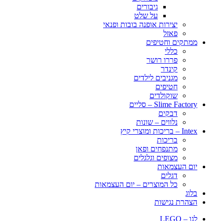
גיבורים
על שלט
יצירות אופנה בובות ופנאי
פאזל
ממתקים וחטיפים
כללי
פררו רושר
קינדר
מגניבים לילדים
חטיפים
שוקולדים
Slime Factory – סליים
דבקים
נלווים – שונות
Intex – בריכות ומוצרי קיץ
בריכות
מתנפחים ופאן
מצופים וגלגלים
יום העצמאות
דגלים
כל המוצרים – יום העצמאות
בלוג
הצהרת נגישות
לגו – LEGO