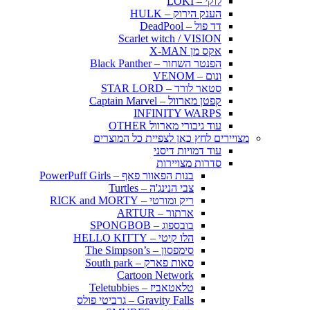
לוקי – LOKI
הענק הירוק – HULK
דד פול – DeadPool
Scarlet witch / VISION
אקס מן X-MAN
הפנטר השחור – Black Panther
ונום – VENOM
סטאר לורד – STAR LORD
קפטן מארוול – Captain Marvel
INFINITY WARPS
עוד גיבורי מארוול OTHER
מצויירים לחץ כאן לצפיית כל המוצרים
עוד דמויות דיסני
סדרות מצויירות
בנות הפאוור פאף – PowerPuff Girls
צבי הנינג'ה – Turtles
ריק ומורטי – RICK and MORTY
ארתור – ARTUR
בובספוג – SPONGBOB
הלו קיטי – HELLO KITTY
סימפסון – The Simpson’s
סאות פארק – South park
Cartoon Network
טלאטאביז – Teletubbies
Gravity Falls – גרביטי פולס