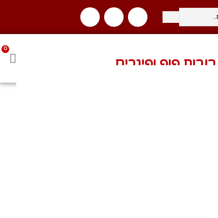
0
בית בחינם ברכישה מעל 400 ₪
בובות פופ ופיגרים
חדש על המדף
פרוטקטורים ותוספות למשלוחים
אנימה ANIME
מארבל MARVEL
העולם של DC
דיסני
מותגים מסרטים וסדרות
שחקני כדורגל / כדורסל
Freddy Funko
בובות פופ - שונות