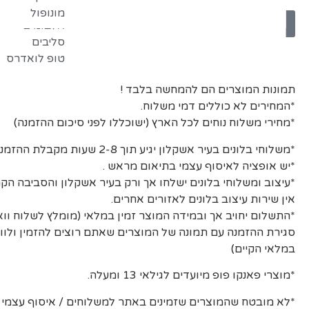
קופסאות אחסו
מונופול
זקוקים למגן אקריל / טופים / סליבים? לחצו כאן
אלבומים
סליבים
טופ לואדרס
תמונות המוצרים הם להמחשה בלבד !
*המחירים לא כוללים דמי משלוח.
*מחירי משלוח נוחים לכל הארץ (ישוכללו לפני סיכום ההזמנה)
*משלוחי בלונים בעיר אשקלון יגיע תוך 2-8 שעות מקבלת ההזמנה ואישורה.
*יש אופציה לאיסוף עצמי בתיאום מראש .
*עיצוב ומשלוחי בלונים ישלחו אך ורק בעיר אשקלון והסביבה הקר
אין שירות עיצוב בלונים לאזורים אחרים.
*התשלום יחויב אך ובמידה המוצר זמין במלאי (מומלץ לשלוח וו
סגירת ההזמנה עם תמונה של המוצרים שאתם רוצים להזמין ולוו
במלאי הקיים)
*מוצרי פאנקו פופ מיועדים לגילאי 13 ומעלה.
*לא מובטח שהמוצרים שזמינים באתר למשלוחים / איסוף עצמי יה