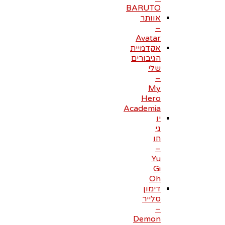
BARUTO
אוותר
–
Avatar
אקדמיית
הגיבורים
שלי
–
My
Hero
Academia
יו
גי
הו
–
Yu
Gi
Oh
דימון
סלייר
–
Demon