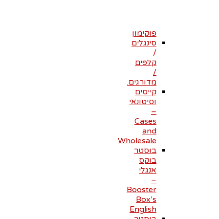
–
קלפי
אספנות
פוקימון
סינגלים
/
קלפים
/
מדורגים.
קייסים
וסיטונאי
–
Cases
and
Wholesale
בוסטר
בוקס
אנגלי
–
Booster
Box’s
English