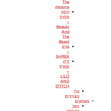
The
minions
היפה
והחיה
–
Beauty
And
The
Beast
שרק
–
SHREK
לילו
וסטיץ'
–
LILO
AND
STITCH
עוד
מצויירים
משחקים
וואר