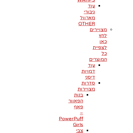
WARPS
עוד
גיבורי
מארוול
OTHER
מצויירים
לחץ
כאן
לצפיית
כל
המוצרים
עוד
דמויות
דיסני
סדרות
מצויירות
בנות
הפאוור
פאף
–
PowerPuff
Girls
צבי