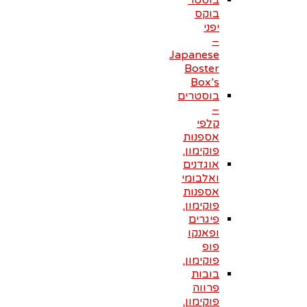
בוסטר
בוקס
יפני
–
Japanese
Boster
Box’s
בוסטרים
–
קלפי
אספנות
פוקימון.
אוגדנים
ואלבומי
אספנות
פוקימון.
פיגרים
ופאנקו
פופ
פוקימון.
בובות
פרווה
פוקימון.