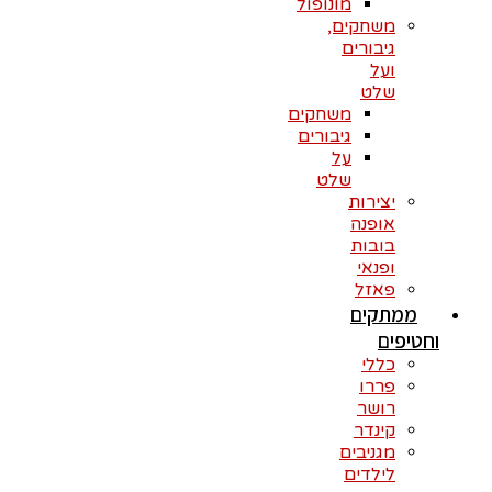
מונופול
משחקים,
גיבורים
ועל
שלט
משחקים
גיבורים
על
שלט
יצירות
אופנה
בובות
ופנאי
פאזל
ממתקים
וחטיפים
כללי
פררו
רושר
קינדר
מגניבים
לילדים