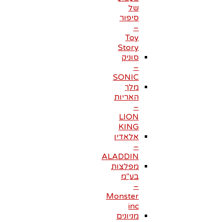
של
סיפור
–
Toy
Story
סוניק
–
SONIC
מלך
האריות
–
LION
KING
אלאדין
–
ALADDIN
מפלצות
בע"מ
–
Monster
inc
מניונים