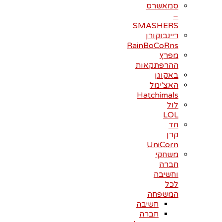
סמאשרס
–
SMASHERS
ריינבוקורן
RainBoCoRns
מפרץ
ההרפתקאות
באקוגן
האצ'ימל
Hatchimals
לול
LOL
חד
קרן
UniCorn
משחקי
חברה
וחשיבה
לכל
המשפחה
חשיבה
חברה