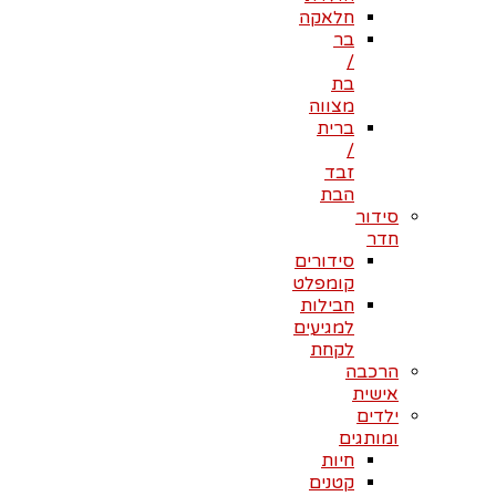
חלאקה
בר
/
בת
מצווה
ברית
/
זבד
הבת
סידור
חדר
סידורים
קומפלט
חבילות
למגיעים
לקחת
הרכבה
אישית
ילדים
ומותגים
חיות
קטנים