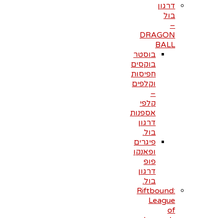
דרגון
בול
–
DRAGON
BALL
בוסטר
בוקסים
חפיסות
וקלפים
–
קלפי
אספנות
דרגון
בול.
פיגרים
ופאנקו
פופ
דרגון
בול.
Riftbound:
League
of