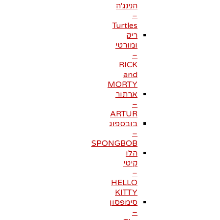
הנינג'ה
–
Turtles
ריק
ומורטי
–
RICK
and
MORTY
ארתור
–
ARTUR
בובספוג
–
SPONGBOB
הלו
קיטי
–
HELLO
KITTY
סימפסון
–