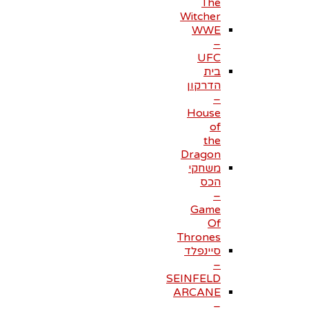
The
Witcher
WWE
–
UFC
בית
הדרקון
–
House
of
the
Dragon
משחקי
הכס
–
Game
Of
Thrones
סיינפלד
–
SEINFELD
ARCANE
–