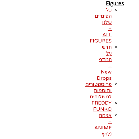
Figures
כל
הפיגרים
שלנו
–
ALL
FIGURES
חדש
על
המדף
–
New
Drops
פרוטקטורים
ותוספות
למשלוחים
FREDDY
FUNKO
אנימה
–
ANIME
(לחץ