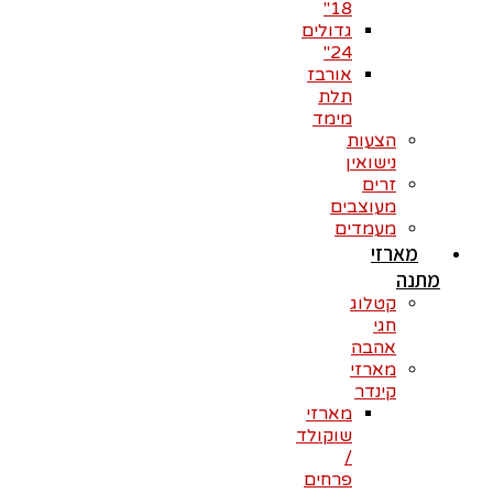
18"
גדולים
24"
אורבז
תלת
מימד
הצעות
נישואין
זרים
מעוצבים
מעמדים
מארזי
מתנה
קטלוג
חגי
אהבה
מארזי
קינדר
מארזי
שוקולד
/
פרחים