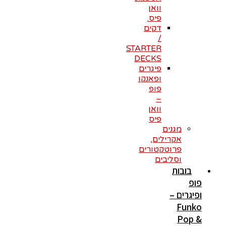
וואן
פיס.
דקים
/
STARTER
DECKS
פיגרים
ופאנקו
פופ
–
וואן
פיס
מגנים
אקרילים,
פרוטקטורים
וסליבים
בובות
פופ
ופיגרים –
Funko
Pop &