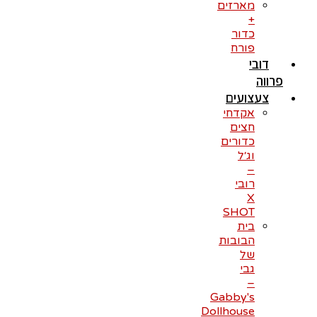
מארזים
+
כדור
פורח
דובי
פרווה
צעצועים
אקדחי
חצים
כדורים
וג׳ל
–
רובי
X
SHOT
בית
הבובות
של
גבי
–
Gabby's
Dollhouse