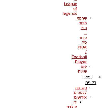
League
of
legends
שחקני
כדור
רגל
–
כדור
סל
NBA
/
Football
Player
פופ
שונות
עיצוב
בלונים
קשתות
לעסקים
אירועים
ימי
הולדת