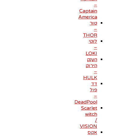
–
Captain
America
טור
–
THOR
לוקי
–
LOKI
הענק
הירוק
–
HULK
דד
פול
–
DeadPool
Scarlet
witch
/
VISION
אקס