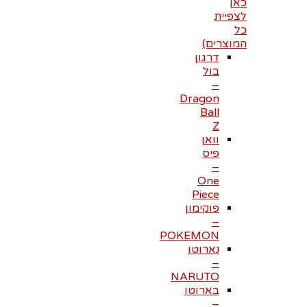
כאן
לצפיית
כל
המוצרים)
דרגון
בול
–
Dragon
Ball
Z
וואן
פיס
–
One
Piece
פוקימון
–
POKEMON
נארוטו
–
NARUTO
בארוטו
–