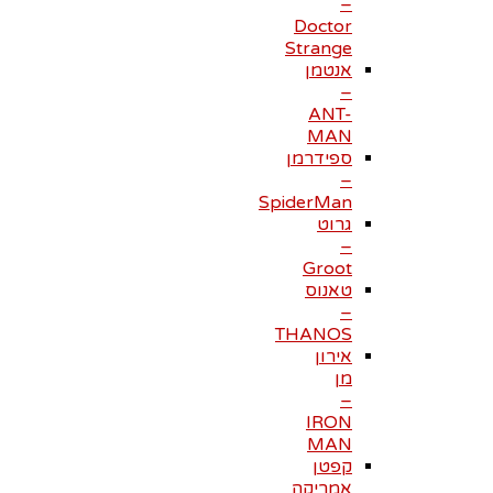
–
Doctor
Strange
אנטמן
–
ANT-
MAN
ספידרמן
–
SpiderMan
גרוט
–
Groot
טאנוס
–
THANOS
אירון
מן
–
IRON
MAN
קפטן
אמריקה