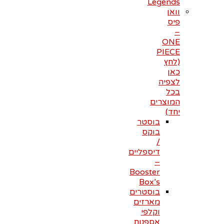
Legends
וואן
פיס
–
ONE
PIECE
(לחץ
כאן
לצפיה
בכל
המוצרים
יחד)
בוסטר
בוקס
/
דיספליים
–
Booster
Box’s
בוסטרים
מארזים
וקלפי
אספנות