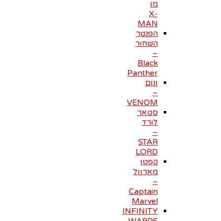
מן
X-
MAN
הפנטר
השחור
–
Black
Panther
ונום
–
VENOM
סטאר
לורד
–
STAR
LORD
קפטן
מארוול
–
Captain
Marvel
INFINITY