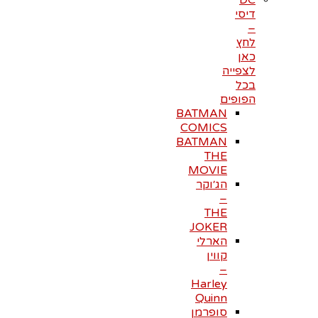
DC
דיסי
–
לחץ
כאן
לצפייה
בכל
הפופים
BATMAN
COMICS
BATMAN
THE
MOVIE
הג׳וקר
–
THE
JOKER
הארלי
קווין
–
Harley
Quinn
סופרמן