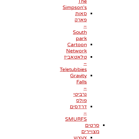
The
Simpson’s
סאות
פארק
–
South
park
Cartoon
Network
טלאטאביז
–
Teletubbies
Gravity
Falls
–
גרביטי
פולס
דרדסים
–
SMURFS
סרטים
מצויירים
צעצוע