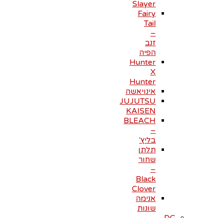
Slayer
Fairy
Tail
–
זנב
הפיה
Hunter
X
Hunter
אינויאשה
JUJUTSU
KAISEN
BLEACH
–
בליץ'
תלתן
שחור
–
Black
Clover
אנימה
שונות