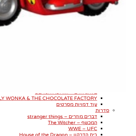
מלך האריות – LION KING
אלאדין – ALADDIN
מפלצות בע"מ – Monster inc
מניונים The minions
היפה והחיה – Beauty And The Beast
שרק – SHREK
לילו וסטיץ' – LILO AND STITCH
עוד מצויירים
משחקים
וואר קראפט – WarCraft
פורטנייט Fortnight
מורטל קומבט – Mortal Kombat
סרטים – Movie
מלחמת הכוכבים – Star Wars
הארי פוטר – Harry Potter
בלאק אדם – BLACK ADAM
LY WONKA & THE CHOCOLATE FACTORY
עוד דמויות מסרטים
סדרות
דברים מוזרים – stranger things
המכשף – The Witcher
WWE – UFC
בית הדרקון – House of the Dragon