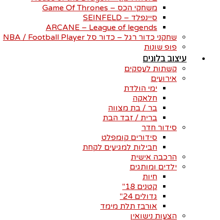
משחקי הכס – Game Of Thrones
סיינפלד – SEINFELD
ARCANE – League of legends
שחקני כדור רגל – כדור סל NBA / Football Player
פופ שונות
עיצוב בלונים
קשתות לעסקים
אירועים
ימי הולדת
חלאקה
בר / בת מצווה
ברית / זבד הבת
סידור חדר
סידורים קומפלט
חבילות למגיעים לקחת
הרכבה אישית
ילדים ומותגים
חיות
קטנים 18"
גדולים 24"
אורבז תלת מימד
הצעות נישואין