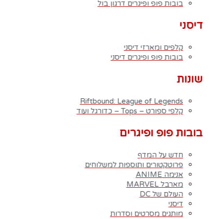
בובות פופ ופיגרים דרגון בול
פרוטקטורים ותוספות למשלוחים
FREDDY FUNKO
אנימה – ANIME (לחץ כאן לצפיית כל המוצרים)
דיסני
דרגון בול – Dragon Ball Z
וואן פיס – One Piece
קלפים ומארזי דיסני
פוקימון – POKEMON
בובות פופ ופיגרים דיסני
נארוטו – NARUTO
בארוטו – BARUTO
שונות
אוותר – Avatar
אקדמיית הגיבורים שלי – My Hero Academia
יו גי הו – Yu Gi Oh
Riftbound: League of Legends
קלפי ספורט – Tops – כדורגל ועוד
דימון סלייר – Demon Slayer
Fairy Tail – זנב הפיה
Hunter X Hunter
בובות פופ ופיגרים
אינויאשה
JUJUTSU KAISEN
חדש על המדף
BLEACH – בליץ'
פרוטקטורים ותוספות למשלוחים
תלתן שחור – Black Clover
אנימה ANIME
אנימה שונות
מארבל MARVEL
DC דיסי – לחץ כאן לצפייה בכל הפופים
העולם של DC
BATMAN COMICS
דיסני
BATMAN THE MOVIE
מותגים מסרטים וסדרות