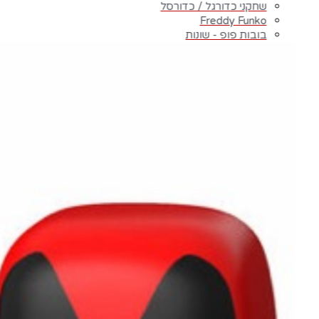
הג׳וקר – THE JOKER
שחקני כדורגל / כדורסל
הארלי קווין – Harley Quinn
Freddy Funko
סופרמן – SUPERMAN
בובות פופ - שונות
וואנדרוומן – WONDER-WOMAN
פלאש – FLASH
PEACEMAKER
DC שונות
מארוול – MARVEL לחץ כאן לצפיית כל המוצרים
דוקטור סטריינג׳ – Doctor Strange
אנטמן – ANT-MAN
ספידרמן – SpiderMan
גרוט – Groot
טאנוס – THANOS
אירון מן – IRON MAN
קפטן אמריקה – Captain America
טור – THOR
לוקי – LOKI
הענק הירוק – HULK
דד פול – DeadPool
Scarlet witch / VISION
אקס מן X-MAN
הפנטר השחור – Black Panther
ונום – VENOM