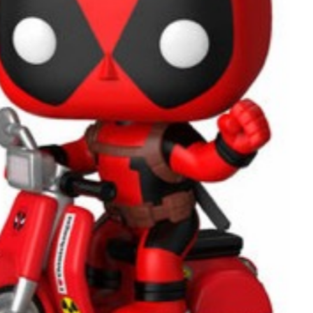
סטאר לורד – STAR LORD
קפטן מארוול – Captain Marvel
INFINITY WARPS
עוד גיבורי מארוול OTHER
מצויירים לחץ כאן לצפיית כל המוצרים
עוד דמויות דיסני
סדרות מצויירות
בנות הפאוור פאף – PowerPuff Girls
צבי הנינג'ה – Turtles
ריק ומורטי – RICK and MORTY
ארתור – ARTUR
בובספוג – SPONGBOB
הלו קיטי – HELLO KITTY
סימפסון – The Simpson’s
סאות פארק – South park
Cartoon Network
טלאטאביז – Teletubbies
Gravity Falls – גרביטי פולס
דרדסים – SMURFS
סרטים מצויירים
צעצוע של סיפור – Toy Story
סוניק – SONIC