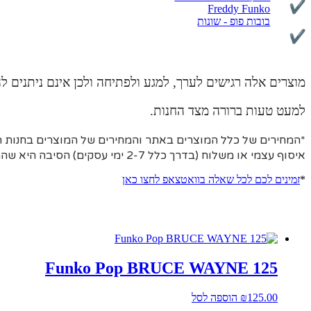
מוצרים עם ערך אספני משתנה
Freddy Funko
בובות פופ - שונות
כל מוצר שנפתח מאריזתו
מוצרים אלה רגישים לערך, למגע ולפתיחה ולכן אינם ניתנים 
למעט טעות ברורה מצד החנות.
*המחירים של כלל המוצרים באתר והמחירים של המוצרים בחנות הפי
איסוף עצמי או משלוח (בדרך כלל 2-7 ימי עסקים)
הסיבה היא
שהמו
*
זמינים לכם לכל שאלה בוואטצאפ לחצו כאן
Funko Pop BRUCE WAYNE 125
125.00
₪
הוספה לסל