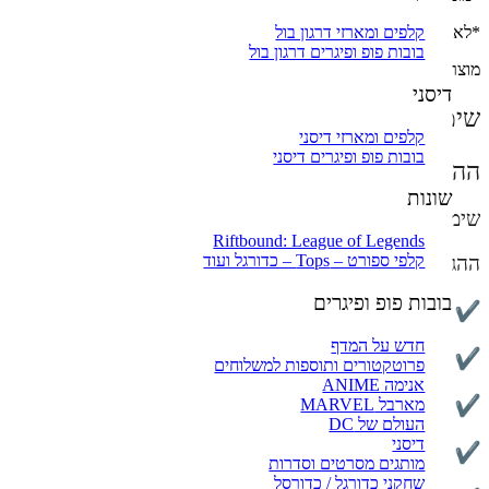
קלפים ומארזי דרגון בול
*לא מובטח שהמוצרים שזמינים באתר למשלוחים / איסוף עצמי יהיו זמינים 
בובות פופ ופיגרים דרגון בול
מוצרי אספנות !
דיסני
שימו לב – המחירים באתר אינם סופיים וייתכנו שינ
קלפים ומארזי דיסני
בובות פופ ופיגרים דיסני
ההזמנה באתר אינה מהווה אישור עסקה! תוקף העס
שונות
שימו לב: מוצרי אספנות אינם ניתנים להחזרה או להחלפה.
Riftbound: League of Legends
קלפי ספורט – Tops – כדורגל ועוד
ההגדרה כוללת בין היתר:
בובות פופ ופיגרים
קלפים בודדים / חבילות קלפים
חדש על המדף
פופים (Funko Pop)
פרוטקטורים ותוספות למשלוחים
אנימה ANIME
פיגרים ופסלים
מארבל MARVEL
העולם של DC
דיסני
מהדורות מוגבלות
מותגים מסרטים וסדרות
שחקני כדורגל / כדורסל