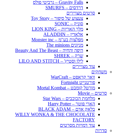
Gravity Falls – גרביטי פולס
דרדסים – SMURFS
סרטים מצויירים
צעצוע של סיפור – Toy Story
סוניק – SONIC
מלך האריות – LION KING
אלאדין – ALADDIN
מפלצות בע"מ – Monster inc
מניונים The minions
היפה והחיה – Beauty And The Beast
שרק – SHREK
לילו וסטיץ' – LILO AND STITCH
עוד מצויירים
משחקים
וואר קראפט – WarCraft
פורטנייט Fortnight
מורטל קומבט – Mortal Kombat
סרטים – Movie
מלחמת הכוכבים – Star Wars
הארי פוטר – Harry Potter
בלאק אדם – BLACK ADAM
WILLY WONKA & THE CHOCOLATE
FACTORY
עוד דמויות מסרטים
סדרות