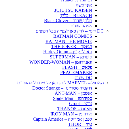
אינויאשה
JUJUTSU KAISEN
BLEACH – בליץ'
תלתן שחור – Black Clover
אנימה שונות
DC דיסי – לחץ כאן לצפייה בכל הפופים
BATMAN COMICS
BATMAN THE MOVIE
הג׳וקר – THE JOKER
הארלי קווין – Harley Quinn
סופרמן – SUPERMAN
וואנדרוומן – WONDER-WOMAN
פלאש – FLASH
PEACEMAKER
DC שונות
מארוול – MARVEL לחץ כאן לצפיית כל המוצרים
דוקטור סטריינג׳ – Doctor Strange
אנטמן – ANT-MAN
ספידרמן – SpiderMan
גרוט – Groot
טאנוס – THANOS
אירון מן – IRON MAN
קפטן אמריקה – Captain America
טור – THOR