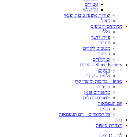
גיבורים
על שלט
יצירות אופנה בובות ופנאי
פאזל
ממתקים וחטיפים
כללי
פררו רושר
קינדר
מגניבים לילדים
חטיפים
שוקולדים
Slime Factory – סליים
דבקים
נלווים – שונות
Intex – בריכות ומוצרי קיץ
בריכות
מתנפחים ופאן
מצופים וגלגלים
יום העצמאות
דגלים
כל המוצרים – יום העצמאות
בלוג
הצהרת נגישות
לגו – LEGO