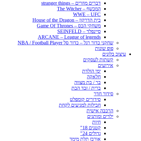
דברים מוזרים – stranger things
המכשף – The Witcher
WWE – UFC
בית הדרקון – House of the Dragon
משחקי הכס – Game Of Thrones
סיינפלד – SEINFELD
ARCANE – League of legends
שחקני כדור רגל – כדור סל NBA / Football Player
פופ שונות
עיצוב בלונים
קשתות לעסקים
אירועים
ימי הולדת
חלאקה
בר / בת מצווה
ברית / זבד הבת
סידור חדר
סידורים קומפלט
חבילות למגיעים לקחת
הרכבה אישית
ילדים ומותגים
חיות
קטנים 18"
גדולים 24"
אורבז תלת מימד