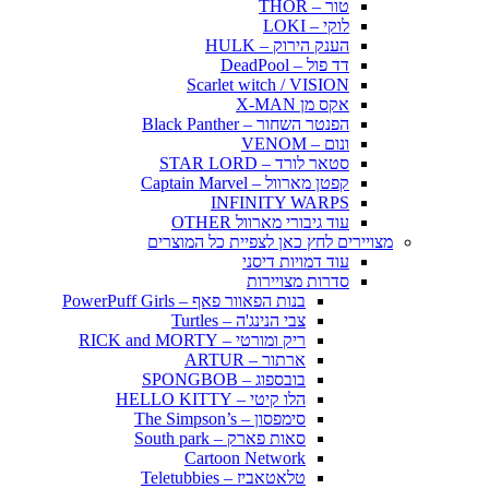
טור – THOR
לוקי – LOKI
הענק הירוק – HULK
דד פול – DeadPool
Scarlet witch / VISION
אקס מן X-MAN
הפנטר השחור – Black Panther
ונום – VENOM
סטאר לורד – STAR LORD
קפטן מארוול – Captain Marvel
INFINITY WARPS
עוד גיבורי מארוול OTHER
מצויירים לחץ כאן לצפיית כל המוצרים
עוד דמויות דיסני
סדרות מצויירות
בנות הפאוור פאף – PowerPuff Girls
צבי הנינג'ה – Turtles
ריק ומורטי – RICK and MORTY
ארתור – ARTUR
בובספוג – SPONGBOB
הלו קיטי – HELLO KITTY
סימפסון – The Simpson’s
סאות פארק – South park
Cartoon Network
טלאטאביז – Teletubbies