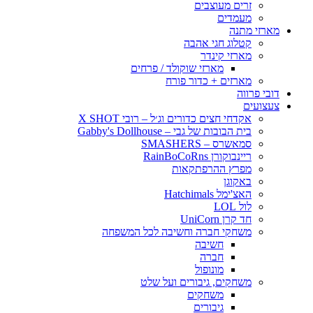
זרים מעוצבים
מעמדים
מארזי מתנה
קטלוג חגי אהבה
מארזי קינדר
מארזי שוקולד / פרחים
מארזים + כדור פורח
דובי פרווה
צעצועים
אקדחי חצים כדורים וג׳ל – רובי X SHOT
בית הבובות של גבי – Gabby's Dollhouse
סמאשרס – SMASHERS
ריינבוקורן RainBoCoRns
מפרץ ההרפתקאות
באקוגן
האצ'ימל Hatchimals
לול LOL
חד קרן UniCorn
משחקי חברה וחשיבה לכל המשפחה
חשיבה
חברה
מונופול
משחקים, גיבורים ועל שלט
משחקים
גיבורים