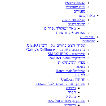
הצעות נישואין
זרים מעוצבים
מעמדים
מארזי מתנה
קטלוג חגי אהבה
מארזי קינדר
מארזי שוקולד / פרחים
מארזים + כדור פורח
דובי פרווה
צעצועים
אקדחי חצים כדורים וג׳ל – רובי X SHOT
בית הבובות של גבי – Gabby's Dollhouse
סמאשרס – SMASHERS
ריינבוקורן RainBoCoRns
מפרץ ההרפתקאות
באקוגן
האצ'ימל Hatchimals
לול LOL
חד קרן UniCorn
משחקי חברה וחשיבה לכל המשפחה
חשיבה
חברה
מונופול
משחקים, גיבורים ועל שלט
משחקים