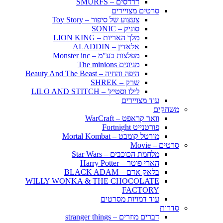
דרדסים – SMURFS
סרטים מצויירים
צעצוע של סיפור – Toy Story
סוניק – SONIC
מלך האריות – LION KING
אלאדין – ALADDIN
מפלצות בע"מ – Monster inc
מניונים The minions
היפה והחיה – Beauty And The Beast
שרק – SHREK
לילו וסטיץ' – LILO AND STITCH
עוד מצויירים
משחקים
וואר קראפט – WarCraft
פורטנייט Fortnight
מורטל קומבט – Mortal Kombat
סרטים – Movie
מלחמת הכוכבים – Star Wars
הארי פוטר – Harry Potter
בלאק אדם – BLACK ADAM
WILLY WONKA & THE CHOCOLATE
FACTORY
עוד דמויות מסרטים
סדרות
דברים מוזרים – stranger things