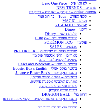
לגו וואן פיס – Lego One Piece
טרנדים – NEW TRENDS
אספנות וקלפים – פוקימון – וואן פיס – דרגון בול
קלפי ספורט – Tops – כדורגל ועוד
מג׳יק – MAGIC
יו-גי-הו ~ YU-GI-OH
דיסני – Disney
קלפים דיסני – Disney
פיגרים ופופים דיסני – Disney
פוקימון – POKÉMON TCG
מבצעים – SALES
מוצרים בהזמנות מוקדמות | PRE ORDERS
מארזים – קלפי אספנות פוקימון
סינגלים / קלפים / מדורגים.
קייסים וסיטונאי – Cases and Wholesale
בוסטר בוקס אנגלי – Booster Box’s English
בוסטר בוקס יפני – Japanese Boster Box’s
בוסטרים – קלפי אספנות פוקימון.
אוגדנים ואלבומי אספנות פוקימון.
פיגרים ופאנקו פופ פוקימון.
בובות פרווה פוקימון.
דרגון בול – DRAGON BALL
בוסטר בוקסים חפיסות וקלפים – קלפי אספנות דרגון
בול.
פיגרים ופאנקו פופ דרגון בול.