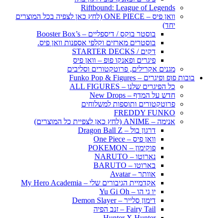
Riftbound: League of Legends
וואן פיס – ONE PIECE (לחץ כאן לצפיה בכל המוצרים
יחד)
בוסטר בוקס / דיספליים – Booster Box’s
בוסטרים מארזים וקלפי אספנות וואן פיס.
דקים / STARTER DECKS
פיגרים ופאנקו פופ – וואן פיס
מגנים אקרילים, פרוטקטורים וסליבים
בובות פופ ופיגרים – Funko Pop & Figures
כל הפיגרים שלנו – ALL FIGURES
חדש על המדף – New Drops
פרוטקטורים ותוספות למשלוחים
FREDDY FUNKO
אנימה – ANIME (לחץ כאן לצפיית כל המוצרים)
דרגון בול – Dragon Ball Z
וואן פיס – One Piece
פוקימון – POKEMON
נארוטו – NARUTO
בארוטו – BARUTO
אוותר – Avatar
אקדמיית הגיבורים שלי – My Hero Academia
יו גי הו – Yu Gi Oh
דימון סלייר – Demon Slayer
Fairy Tail – זנב הפיה
Hunter X Hunter