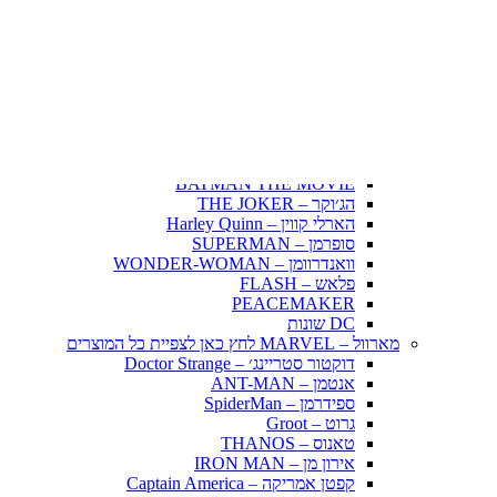
Fairy Tail – זנב הפיה
Hunter X Hunter
אינויאשה
JUJUTSU KAISEN
BLEACH – בליץ'
תלתן שחור – Black Clover
אנימה שונות
DC דיסי – לחץ כאן לצפייה בכל הפופים
BATMAN COMICS
BATMAN THE MOVIE
הג׳וקר – THE JOKER
הארלי קווין – Harley Quinn
סופרמן – SUPERMAN
וואנדרוומן – WONDER-WOMAN
פלאש – FLASH
PEACEMAKER
DC שונות
מארוול – MARVEL לחץ כאן לצפיית כל המוצרים
דוקטור סטריינג׳ – Doctor Strange
אנטמן – ANT-MAN
ספידרמן – SpiderMan
גרוט – Groot
טאנוס – THANOS
אירון מן – IRON MAN
קפטן אמריקה – Captain America