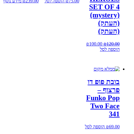
75.00
₪
הוספה לסל
239.00
₪
מידע נוסף
SET OF 4
(mystery)
(העתק)
(העתק)
120.00
₪
המחיר
100.00
₪
המחיר
הוספה לסל
המקורי
הנוכחי
היה:
הוא:
₪100.00.
₪120.00.
בובת פופ דו
פרצוף –
Funko Pop
Two Face
341
69.00
₪
הוספה לסל