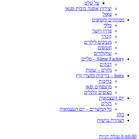
על שלט
יצירות אופנה בובות ופנאי
פאזל
ממתקים וחטיפים
כללי
פררו רושר
קינדר
מגניבים לילדים
חטיפים
שוקולדים
Slime Factory – סליים
דבקים
נלווים – שונות
Intex – בריכות ומוצרי קיץ
בריכות
מתנפחים ופאן
מצופים וגלגלים
יום העצמאות
דגלים
כל המוצרים – יום העצמאות
בלוג
הצהרת נגישות
0.00
₪
0
עגלת קניות