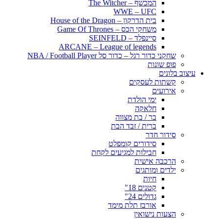
המכשף – The Witcher
WWE – UFC
בית הדרקון – House of the Dragon
משחקי הכס – Game Of Thrones
סיינפלד – SEINFELD
ARCANE – League of legends
שחקני כדור רגל – כדור סל NBA / Football Player
פופ שונות
עיצוב בלונים
קשתות לעסקים
אירועים
ימי הולדת
חלאקה
בר / בת מצווה
ברית / זבד הבת
סידור חדר
סידורים קומפלט
חבילות למגיעים לקחת
הרכבה אישית
ילדים ומותגים
חיות
קטנים 18"
גדולים 24"
אורבז תלת מימד
הצעות נישואין