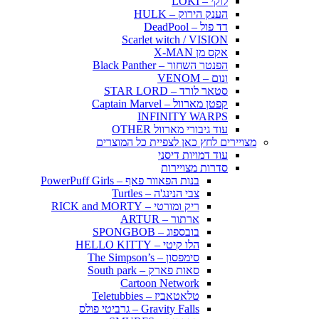
לוקי – LOKI
הענק הירוק – HULK
דד פול – DeadPool
Scarlet witch / VISION
אקס מן X-MAN
הפנטר השחור – Black Panther
ונום – VENOM
סטאר לורד – STAR LORD
קפטן מארוול – Captain Marvel
INFINITY WARPS
עוד גיבורי מארוול OTHER
מצויירים לחץ כאן לצפיית כל המוצרים
עוד דמויות דיסני
סדרות מצויירות
בנות הפאוור פאף – PowerPuff Girls
צבי הנינג'ה – Turtles
ריק ומורטי – RICK and MORTY
ארתור – ARTUR
בובספוג – SPONGBOB
הלו קיטי – HELLO KITTY
סימפסון – The Simpson’s
סאות פארק – South park
Cartoon Network
טלאטאביז – Teletubbies
Gravity Falls – גרביטי פולס