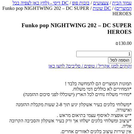
עמוד הבית
/
צעצועים
/
בובות פופ
/
DC דיסי - (לחץ כאן לצפיה בכל
המוצרים)
/
DC שונות
/ Funko pop NIGHTWING 202 – DC SUPER
HEROES
Funko pop NIGHTWING 202 – DC SUPER
HEROES
₪
130.00
כמות
של
הוספה לסל
Funko
זקוקים למגן אקריל / טופים / סליבים? לחצו כאן
pop
NIGHTWING
202
תמונות המוצרים הם להמחשה בלבד !
-
*המחירים לא כוללים דמי משלוח.
DC
*מחירי משלוח נוחים לכל הארץ (ישוכללו לפני סיכום ההזמנה)
SUPER
HEROES
*משלוחי בלונים בעיר אשקלון יגיע תוך 2-8 שעות מקבלת ההזמנה
ואישורה.
*יש אופציה לאיסוף עצמי בתיאום מראש .
*עיצוב ומשלוחי בלונים ישלחו אך ורק בעיר אשקלון והסביבה הקרובה
אליה.
אין שירות עיצוב בלונים לאזורים אחרים.