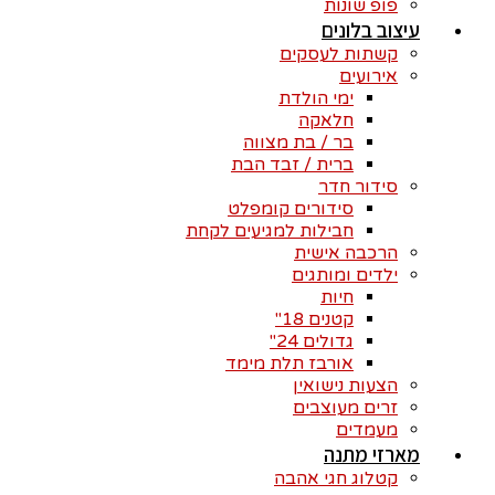
פופ שונות
עיצוב בלונים
קשתות לעסקים
אירועים
ימי הולדת
חלאקה
בר / בת מצווה
ברית / זבד הבת
סידור חדר
סידורים קומפלט
חבילות למגיעים לקחת
הרכבה אישית
ילדים ומותגים
חיות
קטנים 18"
גדולים 24"
אורבז תלת מימד
הצעות נישואין
זרים מעוצבים
מעמדים
מארזי מתנה
קטלוג חגי אהבה