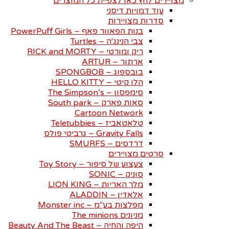
מצויירים לחץ כאן לצפיית כל המוצרים
עוד דמויות דיסני
סדרות מצויירות
בנות הפאוור פאף – PowerPuff Girls
צבי הנינג'ה – Turtles
ריק ומורטי – RICK and MORTY
ארתור – ARTUR
בובספוג – SPONGBOB
הלו קיטי – HELLO KITTY
סימפסון – The Simpson’s
סאות פארק – South park
Cartoon Network
טלאטאביז – Teletubbies
Gravity Falls – גרביטי פולס
דרדסים – SMURFS
סרטים מצויירים
צעצוע של סיפור – Toy Story
סוניק – SONIC
מלך האריות – LION KING
אלאדין – ALADDIN
מפלצות בע"מ – Monster inc
מניונים The minions
היפה והחיה – Beauty And The Beast