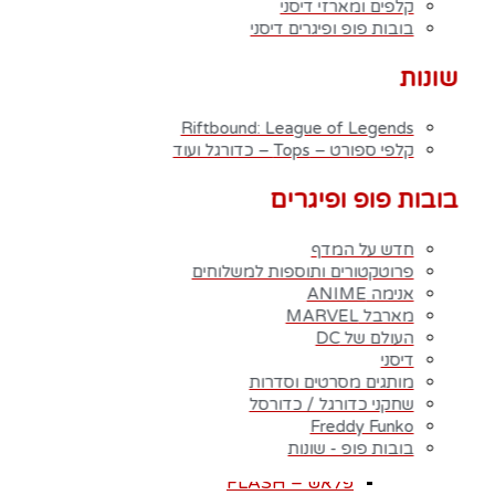
קלפים ומארזי דיסני
פוקימון – POKEMON
בובות פופ ופיגרים דיסני
נארוטו – NARUTO
בארוטו – BARUTO
שונות
אוותר – Avatar
אקדמיית הגיבורים שלי – My Hero Academia
יו גי הו – Yu Gi Oh
Riftbound: League of Legends
קלפי ספורט – Tops – כדורגל ועוד
דימון סלייר – Demon Slayer
Fairy Tail – זנב הפיה
Hunter X Hunter
בובות פופ ופיגרים
אינויאשה
JUJUTSU KAISEN
חדש על המדף
BLEACH – בליץ'
פרוטקטורים ותוספות למשלוחים
תלתן שחור – Black Clover
אנימה ANIME
אנימה שונות
מארבל MARVEL
DC דיסי – לחץ כאן לצפייה בכל הפופים
העולם של DC
BATMAN COMICS
דיסני
BATMAN THE MOVIE
מותגים מסרטים וסדרות
הג׳וקר – THE JOKER
שחקני כדורגל / כדורסל
הארלי קווין – Harley Quinn
Freddy Funko
סופרמן – SUPERMAN
בובות פופ - שונות
וואנדרוומן – WONDER-WOMAN
פלאש – FLASH