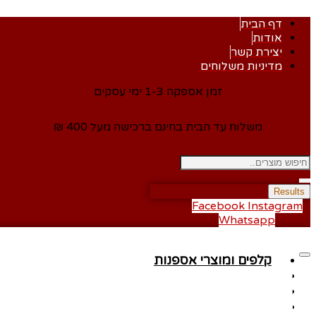
דף הבית
אודות
יצירת קשר
מדיניות משלוחים
זמן אספקה 1-3 ימי עסקים
משלוח עד הבית בחינם ברכישה מעל 400 ₪
Results
Facebook
Instagram
Whatsapp
קלפים ומוצרי אספנות
עיצוב בלונים
פוקימון
צעצועים
מתנות ומארזים
עיצוב וסידורי בלונים