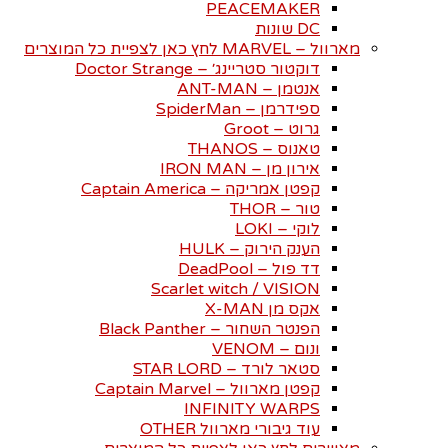
PEACEMAKER
DC שונות
מארוול – MARVEL לחץ כאן לצפיית כל המוצרים
דוקטור סטריינג׳ – Doctor Strange
אנטמן – ANT-MAN
ספידרמן – SpiderMan
גרוט – Groot
טאנוס – THANOS
אירון מן – IRON MAN
קפטן אמריקה – Captain America
טור – THOR
לוקי – LOKI
הענק הירוק – HULK
דד פול – DeadPool
Scarlet witch / VISION
אקס מן X-MAN
הפנטר השחור – Black Panther
ונום – VENOM
סטאר לורד – STAR LORD
קפטן מארוול – Captain Marvel
INFINITY WARPS
עוד גיבורי מארוול OTHER