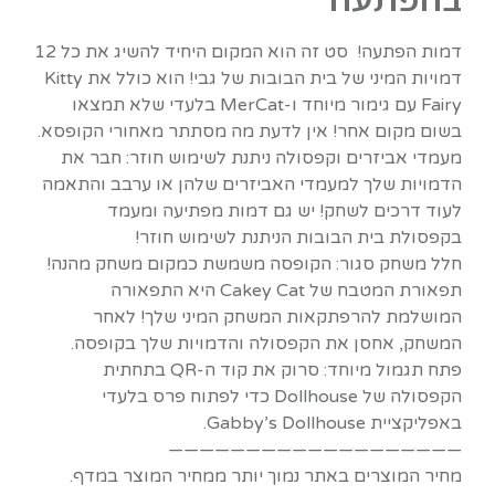
דמות הפתעה! סט זה הוא המקום היחיד להשיג את כל 12
דמויות המיני של בית הבובות של גבי! הוא כולל את Kitty
Fairy עם גימור מיוחד ו-MerCat בלעדי שלא תמצאו
בשום מקום אחר! אין לדעת מה מסתתר מאחורי הקופסא.
מעמדי אביזרים וקפסולה ניתנת לשימוש חוזר: חבר את
הדמויות שלך למעמדי האביזרים שלהן או ערבב והתאמה
לעוד דרכים לשחק! יש גם דמות מפתיעה ומעמד
בקפסולת בית הבובות הניתנת לשימוש חוזר!
חלל משחק סגור: הקופסה משמשת כמקום משחק מהנה!
תפאורת המטבח של Cakey Cat היא התפאורה
המושלמת להרפתקאות המשחק המיני שלך! לאחר
המשחק, אחסן את הקפסולה והדמויות שלך בקופסה.
פתח תגמול מיוחד: סרוק את קוד ה-QR בתחתית
הקפסולה של Dollhouse כדי לפתוח פרס בלעדי
באפליקציית Gabby’s Dollhouse.
———————————————————
מחיר המוצרים באתר נמוך יותר ממחיר המוצר במדף.