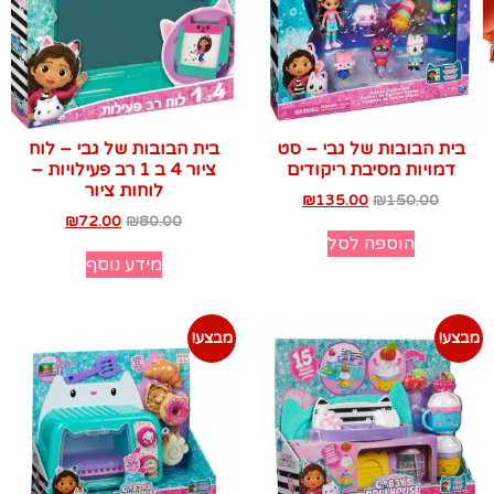
בית הבובות של גבי – סט
בית הבובות של גבי – לוח
דמויות מסיבת ריקודים
ציור 4 ב 1 רב פעילויות –
לוחות ציור
₪
135.00
₪
150.00
₪
72.00
₪
80.00
הוספה לסל
מידע נוסף
מבצע!
מבצע!