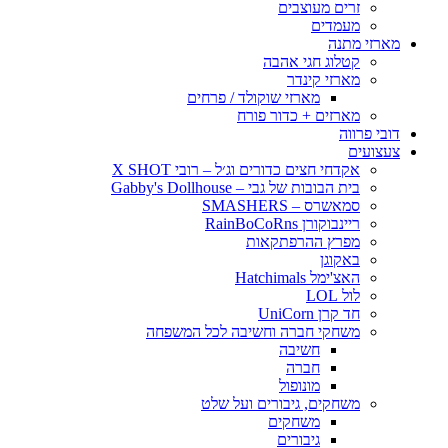
זרים מעוצבים
מעמדים
מארזי מתנה
קטלוג חגי אהבה
מארזי קינדר
מארזי שוקולד / פרחים
מארזים + כדור פורח
דובי פרווה
צעצועים
אקדחי חצים כדורים וג׳ל – רובי X SHOT
בית הבובות של גבי – Gabby's Dollhouse
סמאשרס – SMASHERS
ריינבוקורן RainBoCoRns
מפרץ ההרפתקאות
באקוגן
האצ'ימל Hatchimals
לול LOL
חד קרן UniCorn
משחקי חברה וחשיבה לכל המשפחה
חשיבה
חברה
מונופול
משחקים, גיבורים ועל שלט
משחקים
גיבורים