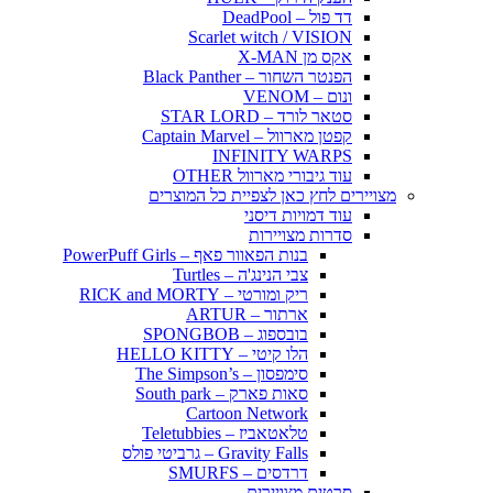
דד פול – DeadPool
Scarlet witch / VISION
אקס מן X-MAN
הפנטר השחור – Black Panther
ונום – VENOM
סטאר לורד – STAR LORD
קפטן מארוול – Captain Marvel
INFINITY WARPS
עוד גיבורי מארוול OTHER
מצויירים לחץ כאן לצפיית כל המוצרים
עוד דמויות דיסני
סדרות מצויירות
בנות הפאוור פאף – PowerPuff Girls
צבי הנינג'ה – Turtles
ריק ומורטי – RICK and MORTY
ארתור – ARTUR
בובספוג – SPONGBOB
הלו קיטי – HELLO KITTY
סימפסון – The Simpson’s
סאות פארק – South park
Cartoon Network
טלאטאביז – Teletubbies
Gravity Falls – גרביטי פולס
דרדסים – SMURFS
סרטים מצויירים