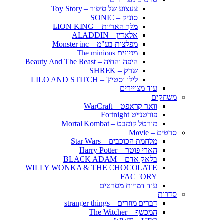
צעצוע של סיפור – Toy Story
סוניק – SONIC
מלך האריות – LION KING
אלאדין – ALADDIN
מפלצות בע"מ – Monster inc
מניונים The minions
היפה והחיה – Beauty And The Beast
שרק – SHREK
לילו וסטיץ' – LILO AND STITCH
עוד מצויירים
משחקים
וואר קראפט – WarCraft
פורטנייט Fortnight
מורטל קומבט – Mortal Kombat
סרטים – Movie
מלחמת הכוכבים – Star Wars
הארי פוטר – Harry Potter
בלאק אדם – BLACK ADAM
WILLY WONKA & THE CHOCOLATE
FACTORY
עוד דמויות מסרטים
סדרות
דברים מוזרים – stranger things
המכשף – The Witcher