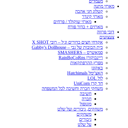
מעמדים
מארזי מתנה
קטלוג חגי אהבה
מארזי קינדר
מארזי שוקולד / פרחים
מארזים + כדור פורח
דובי פרווה
צעצועים
אקדחי חצים כדורים וג׳ל – רובי X SHOT
בית הבובות של גבי – Gabby's Dollhouse
סמאשרס – SMASHERS
ריינבוקורן RainBoCoRns
מפרץ ההרפתקאות
באקוגן
האצ'ימל Hatchimals
לול LOL
חד קרן UniCorn
משחקי חברה וחשיבה לכל המשפחה
חשיבה
חברה
מונופול
משחקים, גיבורים ועל שלט
משחקים
גיבורים
על שלט