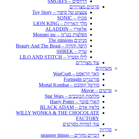
דרדסים – SMURFS
סרטים מצויירים
צעצוע של סיפור – Toy Story
סוניק – SONIC
מלך האריות – LION KING
אלאדין – ALADDIN
מפלצות בע"מ – Monster inc
מניונים The minions
היפה והחיה – Beauty And The Beast
שרק – SHREK
לילו וסטיץ' – LILO AND STITCH
עוד מצויירים
משחקים
וואר קראפט – WarCraft
פורטנייט Fortnight
מורטל קומבט – Mortal Kombat
סרטים – Movie
מלחמת הכוכבים – Star Wars
הארי פוטר – Harry Potter
בלאק אדם – BLACK ADAM
WILLY WONKA & THE CHOCOLATE
FACTORY
עוד דמויות מסרטים
סדרות
דברים מוזרים – stranger things