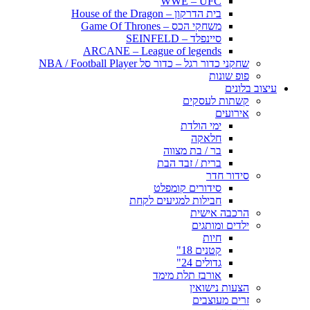
WWE – UFC
בית הדרקון – House of the Dragon
משחקי הכס – Game Of Thrones
סיינפלד – SEINFELD
ARCANE – League of legends
שחקני כדור רגל – כדור סל NBA / Football Player
פופ שונות
עיצוב בלונים
קשתות לעסקים
אירועים
ימי הולדת
חלאקה
בר / בת מצווה
ברית / זבד הבת
סידור חדר
סידורים קומפלט
חבילות למגיעים לקחת
הרכבה אישית
ילדים ומותגים
חיות
קטנים 18"
גדולים 24"
אורבז תלת מימד
הצעות נישואין
זרים מעוצבים