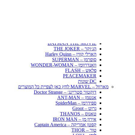
אינויאשה
JUJUTSU KAISEN
BLEACH – בליץ'
תלתן שחור – Black Clover
אנימה שונות
DC דיסי – לחץ כאן לצפייה בכל הפופים
BATMAN COMICS
BATMAN THE MOVIE
הג׳וקר – THE JOKER
הארלי קווין – Harley Quinn
סופרמן – SUPERMAN
וואנדרוומן – WONDER-WOMAN
פלאש – FLASH
PEACEMAKER
DC שונות
מארוול – MARVEL לחץ כאן לצפיית כל המוצרים
דוקטור סטריינג׳ – Doctor Strange
אנטמן – ANT-MAN
ספידרמן – SpiderMan
גרוט – Groot
טאנוס – THANOS
אירון מן – IRON MAN
קפטן אמריקה – Captain America
טור – THOR