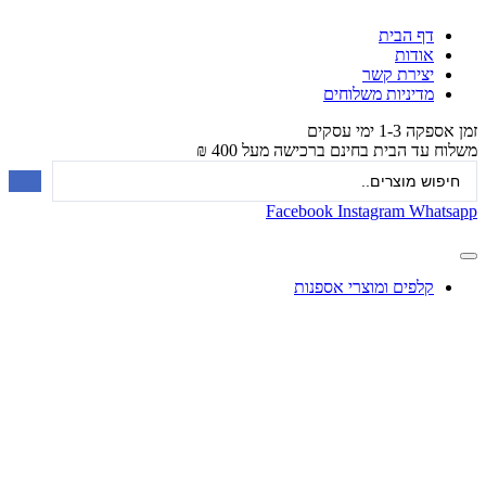
דף הבית
אודות
יצירת קשר
מדיניות משלוחים
זמן אספקה 1-3 ימי עסקים
משלוח עד הבית בחינם ברכישה מעל 400 ₪
Facebook
Instagram
Whatsapp
קלפים ומוצרי אספנות
עיצוב בלונים
צעצועים
מתנות ומארזים
חגים ומוצרים עונתיים
X
0.00
₪
0
עגלת קניות
לגו – LEGO