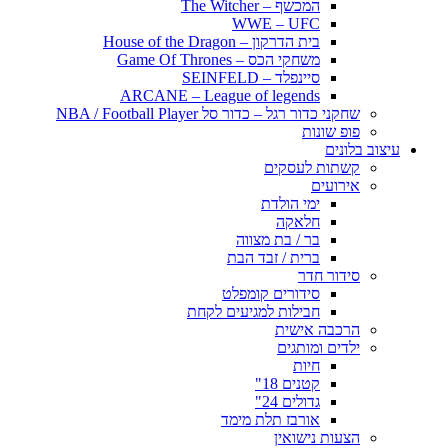
המכשף – The Witcher
WWE – UFC
בית הדרקון – House of the Dragon
משחקי הכס – Game Of Thrones
סיינפלד – SEINFELD
ARCANE – League of legends
שחקני כדור רגל – כדור סל NBA / Football Player
פופ שונות
עיצוב בלונים
קשתות לעסקים
אירועים
ימי הולדת
חלאקה
בר / בת מצווה
ברית / זבד הבת
סידור חדר
סידורים קומפלט
חבילות למגיעים לקחת
הרכבה אישית
ילדים ומותגים
חיות
קטנים 18"
גדולים 24"
אורבז תלת מימד
הצעות נישואין