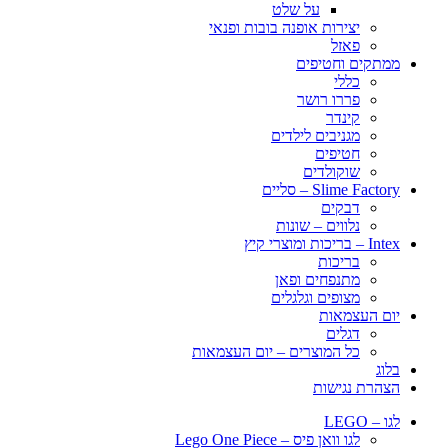
על שלט
יצירות אופנה בובות ופנאי
פאזל
ממתקים וחטיפים
כללי
פררו רושר
קינדר
מגניבים לילדים
חטיפים
שוקולדים
Slime Factory – סליים
דבקים
נלווים – שונות
Intex – בריכות ומוצרי קיץ
בריכות
מתנפחים ופאן
מצופים וגלגלים
יום העצמאות
דגלים
כל המוצרים – יום העצמאות
בלוג
הצהרת נגישות
לגו – LEGO
לגו וואן פיס – Lego One Piece