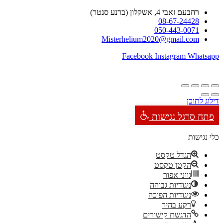
רחבעם זאבי 4, אשקלון (ברנע סנטר)
08-67-24428
050-443-0071
Misterhelium2020@gmail.com
Facebook
Instagram
Whatsapp
דילוג לתוכן
פתח סרגל נגישות
כלי נגישות
הגדל טקסט
הקטן טקסט
גווני אפור
ניגודיות גבוהה
ניגודיות הפוכה
רקע בהיר
הדגשת קישורים