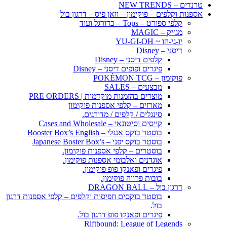
טרנדים – NEW TRENDS
אספנות וקלפים – פוקימון – וואן פיס – דרגון בול
קלפי ספורט – Tops – כדורגל ועוד
מג׳יק – MAGIC
יו-גי-הו ~ YU-GI-OH
דיסני – Disney
קלפים דיסני – Disney
פיגרים ופופים דיסני – Disney
פוקימון – POKÉMON TCG
מבצעים – SALES
מוצרים בהזמנות מוקדמות | PRE ORDERS
מארזים – קלפי אספנות פוקימון
סינגלים / קלפים / מדורגים.
קייסים וסיטונאי – Cases and Wholesale
בוסטר בוקס אנגלי – Booster Box’s English
בוסטר בוקס יפני – Japanese Boster Box’s
בוסטרים – קלפי אספנות פוקימון.
אוגדנים ואלבומי אספנות פוקימון.
פיגרים ופאנקו פופ פוקימון.
בובות פרווה פוקימון.
דרגון בול – DRAGON BALL
בוסטר בוקסים חפיסות וקלפים – קלפי אספנות דרגון
בול.
פיגרים ופאנקו פופ דרגון בול.
Riftbound: League of Legends