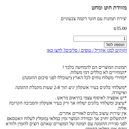
מזוודת חוט ומחט
יצירת תמונות עם חוטי רקמה צבעוניים
₪
35.00
כמות
של
הוספה לסל
מזוודת
זקוקים למגן אקריל / טופים / סליבים? לחצו כאן
חוט
ומחט
תמונות המוצרים הם להמחשה בלבד !
*המחירים לא כוללים דמי משלוח.
*מחירי משלוח נוחים לכל הארץ (ישוכללו לפני סיכום ההזמנה)
*משלוחי בלונים בעיר אשקלון יגיע תוך 2-8 שעות מקבלת ההזמנה
ואישורה.
*יש אופציה לאיסוף עצמי בתיאום מראש .
*עיצוב ומשלוחי בלונים ישלחו אך ורק בעיר אשקלון והסביבה הקרובה
אליה.
אין שירות עיצוב בלונים לאזורים אחרים.
*התשלום יחויב אך ובמידה המוצר זמין במלאי (מומלץ לשלוח וואטסאפ
לפני סגירת ההזמנה עם תמונה של המוצרים שאתם רוצים להזמין ולוודא
שהם אכן במלאי הקיים)