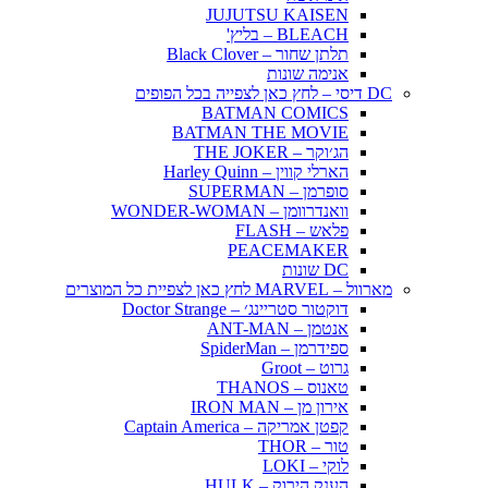
JUJUTSU KAISEN
BLEACH – בליץ'
תלתן שחור – Black Clover
אנימה שונות
DC דיסי – לחץ כאן לצפייה בכל הפופים
BATMAN COMICS
BATMAN THE MOVIE
הג׳וקר – THE JOKER
הארלי קווין – Harley Quinn
סופרמן – SUPERMAN
וואנדרוומן – WONDER-WOMAN
פלאש – FLASH
PEACEMAKER
DC שונות
מארוול – MARVEL לחץ כאן לצפיית כל המוצרים
דוקטור סטריינג׳ – Doctor Strange
אנטמן – ANT-MAN
ספידרמן – SpiderMan
גרוט – Groot
טאנוס – THANOS
אירון מן – IRON MAN
קפטן אמריקה – Captain America
טור – THOR
לוקי – LOKI
הענק הירוק – HULK