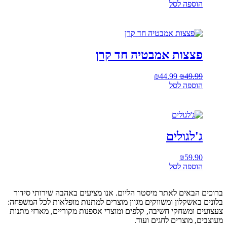
הוספה לסל
המקורי
הנוכחי
היה:
הוא:
₪44.99.
₪49.99.
פצצות אמבטיה חד קרן
49.99
₪
44.99
המחיר
₪
המחיר
הוספה לסל
המקורי
הנוכחי
היה:
הוא:
₪44.99.
₪49.99.
ג'לגולים
₪
59.90
הוספה לסל
ברוכים הבאים לאתר מיסטר הליום. אנו מציעים באהבה שירותי סידור
בלונים באשקלון ומשווקים מגוון מוצרים למתנות מופלאות לכל המשפחה:
צעצועים ומשחקי חשיבה, קלפים ומוצרי אספנות מקוריים, מארזי מתנות
מעוצבים, מוצרים לחגים ועוד.