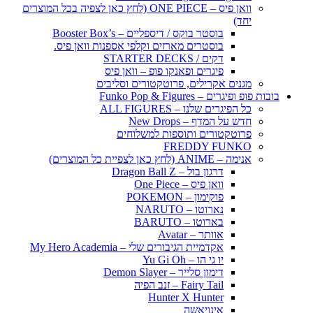
וואן פיס – ONE PIECE (לחץ כאן לצפיה בכל המוצרים
יחד)
בוסטר בוקס / דיספליים – Booster Box’s
בוסטרים מארזים וקלפי אספנות וואן פיס.
דקים / STARTER DECKS
פיגרים ופאנקו פופ – וואן פיס
מגנים אקרילים, פרוטקטורים וסליבים
בובות פופ ופיגרים – Funko Pop & Figures
כל הפיגרים שלנו – ALL FIGURES
חדש על המדף – New Drops
פרוטקטורים ותוספות למשלוחים
FREDDY FUNKO
אנימה – ANIME (לחץ כאן לצפיית כל המוצרים)
דרגון בול – Dragon Ball Z
וואן פיס – One Piece
פוקימון – POKEMON
נארוטו – NARUTO
בארוטו – BARUTO
אוותר – Avatar
אקדמיית הגיבורים שלי – My Hero Academia
יו גי הו – Yu Gi Oh
דימון סלייר – Demon Slayer
Fairy Tail – זנב הפיה
Hunter X Hunter
אינויאשה