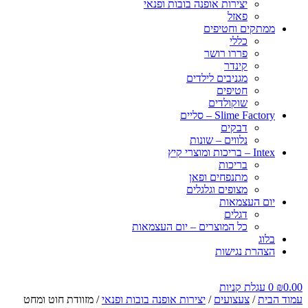
יצירות אופנה בובות ופנאי
פאזל
ממתקים וחטיפים
כללי
פררו רושר
קינדר
מגניבים לילדים
חטיפים
שוקולדים
Slime Factory – סליים
דבקים
נלווים – שונות
Intex – בריכות ומוצרי קיץ
בריכות
מתנפחים ופאן
מצופים וגלגלים
יום העצמאות
דגלים
כל המוצרים – יום העצמאות
בלוג
הצהרת נגישות
0.00
₪
0
עגלת קניות
עמוד הבית
/
צעצועים
/
יצירות אופנה בובות ופנאי
/ מזוודת חוט ומחט