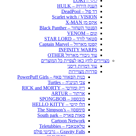
לוקי – LOKI
הענק הירוק – HULK
דד פול – DeadPool
Scarlet witch / VISION
אקס מן X-MAN
הפנטר השחור – Black Panther
ונום – VENOM
סטאר לורד – STAR LORD
קפטן מארוול – Captain Marvel
INFINITY WARPS
עוד גיבורי מארוול OTHER
מצויירים לחץ כאן לצפיית כל המוצרים
עוד דמויות דיסני
סדרות מצויירות
בנות הפאוור פאף – PowerPuff Girls
צבי הנינג'ה – Turtles
ריק ומורטי – RICK and MORTY
ארתור – ARTUR
בובספוג – SPONGBOB
הלו קיטי – HELLO KITTY
סימפסון – The Simpson’s
סאות פארק – South park
Cartoon Network
טלאטאביז – Teletubbies
Gravity Falls – גרביטי פולס