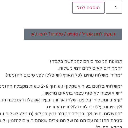
הוספה לסל
זקוקים למגן אקריל / טופים / סליבים? לחצו כאן
תמונות המוצרים הם להמחשה בלבד !
*המחירים לא כוללים דמי משלוח.
*מחירי משלוח נוחים לכל הארץ (ישוכללו לפני סיכום ההזמנה)
*משלוחי בלונים בעיר אשקלון יגיע תוך 2-8 שעות מקבלת ההזמנה ואישורה.
*יש אופציה לאיסוף עצמי בתיאום מראש .
*עיצוב ומשלוחי בלונים ישלחו אך ורק בעיר אשקלון והסביבה הקר
אין שירות עיצוב בלונים לאזורים אחרים.
*התשלום יחויב אך ובמידה המוצר זמין במלאי (מומלץ לשלוח וו
סגירת ההזמנה עם תמונה של המוצרים שאתם רוצים להזמין ולוו
במלאי הקיים)