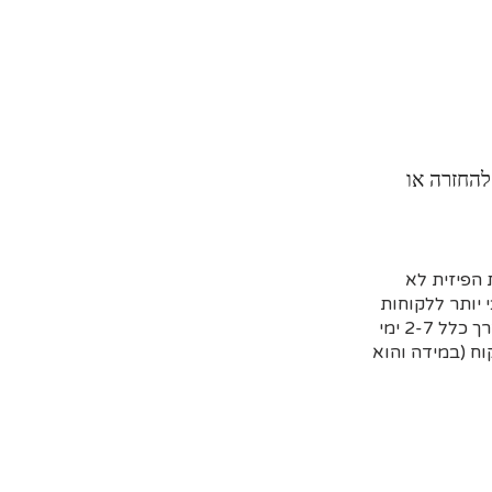
להחזרה או
הפיזית לא
 יותר ללקוחות
שמזמינים מראש דרך האתר וקובעים איסוף עצמי או משלוח (בדרך כלל 2-7 ימי
ח (במידה והוא