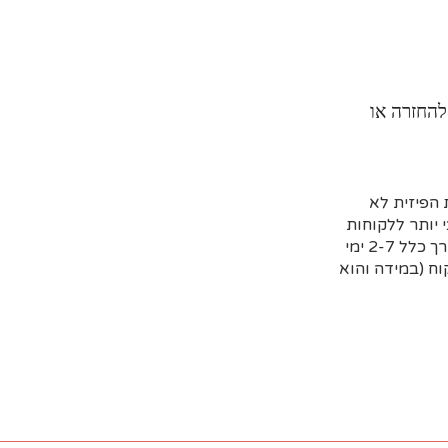
להחזרה או
הפיזית לא
 יותר ללקוחות
שמזמינים מראש דרך האתר וקובעים איסוף עצמי או משלוח (בדרך כלל 2-7 ימי
ח (במידה והוא