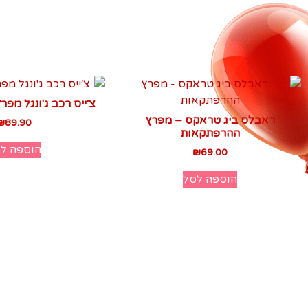
צ׳ייס רכב ג'ונגל מפ
ראבלס ביג טראקס – מפרץ
₪
89.90
ההרפתקאות
הוספה ל
₪
69.00
הוספה לסל