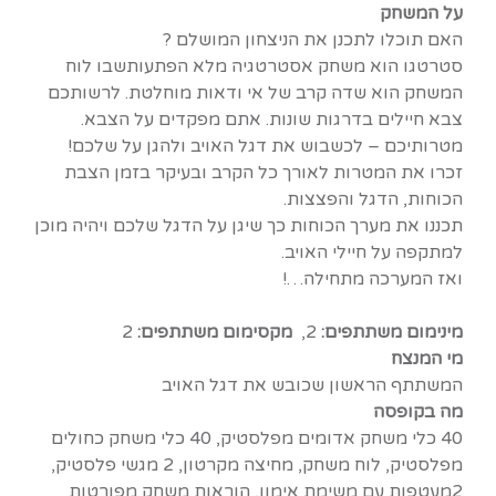
על המשחק
האם תוכלו לתכנן את הניצחון המושלם ?
סטרטגו הוא משחק אסטרטגיה מלא הפתעותשבו לוח
המשחק הוא שדה קרב של אי ודאות מוחלטת. לרשותכם
צבא חיילים בדרגות שונות. אתם מפקדים על הצבא.
מטרותיכם – לכשבוש את דגל האויב ולהגן על שלכם!
זכרו את המטרות לאורך כל הקרב ובעיקר בזמן הצבת
הכוחות, הדגל והפצצות.
תכננו את מערך הכוחות כך שיגן על הדגל שלכם ויהיה מוכן
למתקפה על חיילי האויב.
ואז המערכה מתחילה…!
מינימום משתתפים:
2,
מקסימום משתתפים:
2
מי המנצח
המשתתף הראשון שכובש את דגל האויב
מה בקופסה
40 כלי משחק אדומים מפלסטיק, 40 כלי משחק כחולים
מפלסטיק, לוח משחק, מחיצה מקרטון, 2 מגשי פלסטיק,
2מעטפות עם משימת אימון, הוראות משחק מפורטות