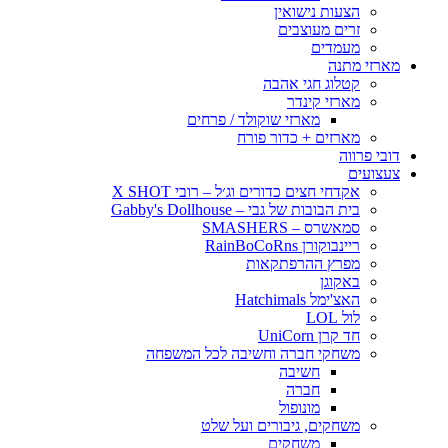
הצעות נישואין
זרים מעוצבים
מעמדים
מארזי מתנה
קטלוג חגי אהבה
מארזי קינדר
מארזי שוקולד / פרחים
מארזים + כדור פורח
דובי פרווה
צעצועים
אקדחי חצים כדורים וג׳ל – רובי X SHOT
בית הבובות של גבי – Gabby's Dollhouse
סמאשרס – SMASHERS
ריינבוקורן RainBoCoRns
מפרץ ההרפתקאות
באקוגן
האצ'ימל Hatchimals
לול LOL
חד קרן UniCorn
משחקי חברה וחשיבה לכל המשפחה
חשיבה
חברה
מונופול
משחקים, גיבורים ועל שלט
משחקים