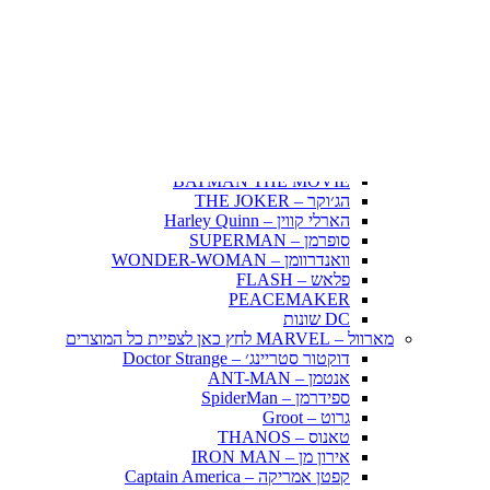
Fairy Tail – זנב הפיה
Hunter X Hunter
אינויאשה
JUJUTSU KAISEN
BLEACH – בליץ'
תלתן שחור – Black Clover
אנימה שונות
DC דיסי – לחץ כאן לצפייה בכל הפופים
BATMAN COMICS
BATMAN THE MOVIE
הג׳וקר – THE JOKER
הארלי קווין – Harley Quinn
סופרמן – SUPERMAN
וואנדרוומן – WONDER-WOMAN
פלאש – FLASH
PEACEMAKER
DC שונות
מארוול – MARVEL לחץ כאן לצפיית כל המוצרים
דוקטור סטריינג׳ – Doctor Strange
אנטמן – ANT-MAN
ספידרמן – SpiderMan
גרוט – Groot
טאנוס – THANOS
אירון מן – IRON MAN
קפטן אמריקה – Captain America