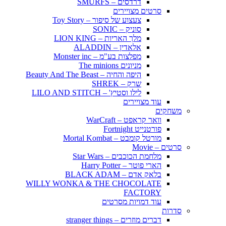
דרדסים – SMURFS
סרטים מצויירים
צעצוע של סיפור – Toy Story
סוניק – SONIC
מלך האריות – LION KING
אלאדין – ALADDIN
מפלצות בע"מ – Monster inc
מניונים The minions
היפה והחיה – Beauty And The Beast
שרק – SHREK
לילו וסטיץ' – LILO AND STITCH
עוד מצויירים
משחקים
וואר קראפט – WarCraft
פורטנייט Fortnight
מורטל קומבט – Mortal Kombat
סרטים – Movie
מלחמת הכוכבים – Star Wars
הארי פוטר – Harry Potter
בלאק אדם – BLACK ADAM
WILLY WONKA & THE CHOCOLATE
FACTORY
עוד דמויות מסרטים
סדרות
דברים מוזרים – stranger things