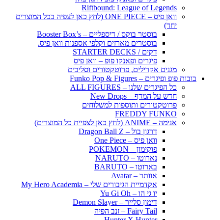
Riftbound: League of Legends
וואן פיס – ONE PIECE (לחץ כאן לצפיה בכל המוצרים
יחד)
בוסטר בוקס / דיספליים – Booster Box’s
בוסטרים מארזים וקלפי אספנות וואן פיס.
דקים / STARTER DECKS
פיגרים ופאנקו פופ – וואן פיס
מגנים אקרילים, פרוטקטורים וסליבים
בובות פופ ופיגרים – Funko Pop & Figures
כל הפיגרים שלנו – ALL FIGURES
חדש על המדף – New Drops
פרוטקטורים ותוספות למשלוחים
FREDDY FUNKO
אנימה – ANIME (לחץ כאן לצפיית כל המוצרים)
דרגון בול – Dragon Ball Z
וואן פיס – One Piece
פוקימון – POKEMON
נארוטו – NARUTO
בארוטו – BARUTO
אוותר – Avatar
אקדמיית הגיבורים שלי – My Hero Academia
יו גי הו – Yu Gi Oh
דימון סלייר – Demon Slayer
Fairy Tail – זנב הפיה
Hunter X Hunter