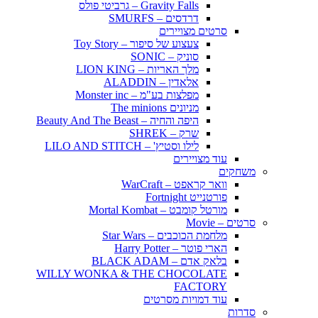
Gravity Falls – גרביטי פולס
דרדסים – SMURFS
סרטים מצויירים
צעצוע של סיפור – Toy Story
סוניק – SONIC
מלך האריות – LION KING
אלאדין – ALADDIN
מפלצות בע"מ – Monster inc
מניונים The minions
היפה והחיה – Beauty And The Beast
שרק – SHREK
לילו וסטיץ' – LILO AND STITCH
עוד מצויירים
משחקים
וואר קראפט – WarCraft
פורטנייט Fortnight
מורטל קומבט – Mortal Kombat
סרטים – Movie
מלחמת הכוכבים – Star Wars
הארי פוטר – Harry Potter
בלאק אדם – BLACK ADAM
WILLY WONKA & THE CHOCOLATE
FACTORY
עוד דמויות מסרטים
סדרות