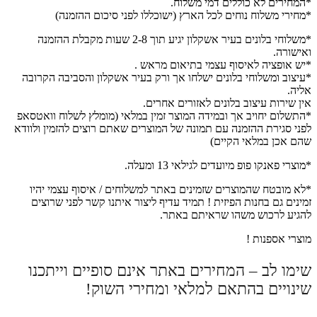
*המחירים לא כוללים דמי משלוח.
*מחירי משלוח נוחים לכל הארץ (ישוכללו לפני סיכום ההזמנה)
*משלוחי בלונים בעיר אשקלון יגיע תוך 2-8 שעות מקבלת ההזמנה
ואישורה.
*יש אופציה לאיסוף עצמי בתיאום מראש .
*עיצוב ומשלוחי בלונים ישלחו אך ורק בעיר אשקלון והסביבה הקרובה
אליה.
אין שירות עיצוב בלונים לאזורים אחרים.
*התשלום יחויב אך ובמידה המוצר זמין במלאי (מומלץ לשלוח וואטסאפ
לפני סגירת ההזמנה עם תמונה של המוצרים שאתם רוצים להזמין ולוודא
שהם אכן במלאי הקיים)
*מוצרי פאנקו פופ מיועדים לגילאי 13 ומעלה.
*לא מובטח שהמוצרים שזמינים באתר למשלוחים / איסוף עצמי יהיו
זמינים גם בחנות הפיזית ! תמיד עדיף ליצור איתנו קשר לפני שרוצים
להגיע לרכוש משהו שראיתם באתר.
מוצרי אספנות !
שימו לב – המחירים באתר אינם סופיים וייתכנו
שינויים בהתאם למלאי ומחירי השוק!