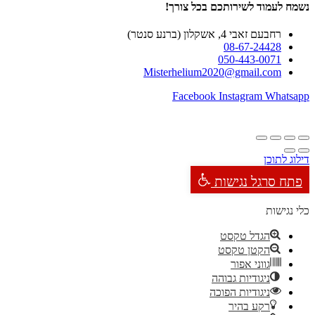
נשמח לעמוד לשירותכם בכל צורך!
רחבעם זאבי 4, אשקלון (ברנע סנטר)
08-67-24428
050-443-0071
Misterhelium2020@gmail.com
Facebook
Instagram
Whatsapp
דילוג לתוכן
פתח סרגל נגישות
כלי נגישות
הגדל טקסט
הקטן טקסט
גווני אפור
ניגודיות גבוהה
ניגודיות הפוכה
רקע בהיר