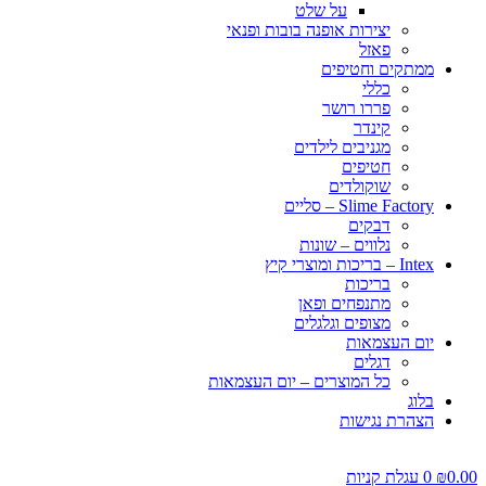
על שלט
יצירות אופנה בובות ופנאי
פאזל
ממתקים וחטיפים
כללי
פררו רושר
קינדר
מגניבים לילדים
חטיפים
שוקולדים
Slime Factory – סליים
דבקים
נלווים – שונות
Intex – בריכות ומוצרי קיץ
בריכות
מתנפחים ופאן
מצופים וגלגלים
יום העצמאות
דגלים
כל המוצרים – יום העצמאות
בלוג
הצהרת נגישות
0.00
₪
0
עגלת קניות