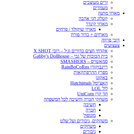
זרים מעוצבים
מעמדים
מארזי מתנה
קטלוג חגי אהבה
מארזי קינדר
מארזי שוקולד / פרחים
מארזים + כדור פורח
דובי פרווה
צעצועים
אקדחי חצים כדורים וג׳ל – רובי X SHOT
בית הבובות של גבי – Gabby's Dollhouse
סמאשרס – SMASHERS
ריינבוקורן RainBoCoRns
מפרץ ההרפתקאות
באקוגן
האצ'ימל Hatchimals
לול LOL
חד קרן UniCorn
משחקי חברה וחשיבה לכל המשפחה
חשיבה
חברה
מונופול
משחקים, גיבורים ועל שלט
משחקים
גיבורים