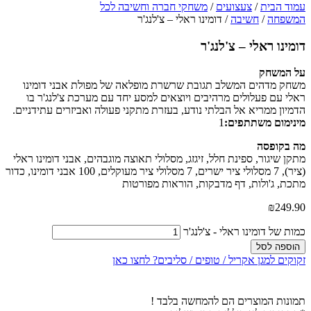
עמוד הבית
/
צעצועים
/
משחקי חברה וחשיבה לכל
המשפחה
/
חשיבה
/ דומינו ראלי – צ'לנג'ר
דומינו ראלי – צ'לנג'ר
על המשחק
משחק מדהים המשלב תגובת שרשרת מופלאה של מפולת אבני דומינו
ראלי עם פעלולים מרהיבים ויוצאים למסע יחד עם מערכת צ'לנג'ר בו
הדמיון ממריא אל הבלתי נודע, בעזרת מתקני פעולה ואביזרים עתידניים.
מינימום משתתפים:
1
מה בקופסה
מתקן שיגור, ספינת חלל, זיגזג, מסלולי תאוצה מוגבהים, אבני דומינו ראלי
(ציר), 7 מסלולי ציר ישרים, 7 מסלולי ציר מעוקלים, 100 אבני דומינו, כדור
מתכת, ג'ולות, דף מדבקות, הוראות מפורטות
₪
249.90
כמות של דומינו ראלי - צ'לנג'ר
הוספה לסל
זקוקים למגן אקריל / טופים / סליבים? לחצו כאן
תמונות המוצרים הם להמחשה בלבד !