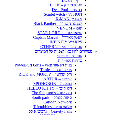
לוקי – LOKI
הענק הירוק – HULK
דד פול – DeadPool
Scarlet witch / VISION
אקס מן X-MAN
הפנטר השחור – Black Panther
ונום – VENOM
סטאר לורד – STAR LORD
קפטן מארוול – Captain Marvel
INFINITY WARPS
עוד גיבורי מארוול OTHER
מצויירים לחץ כאן לצפיית כל המוצרים
עוד דמויות דיסני
סדרות מצויירות
בנות הפאוור פאף – PowerPuff Girls
צבי הנינג'ה – Turtles
ריק ומורטי – RICK and MORTY
ארתור – ARTUR
בובספוג – SPONGBOB
הלו קיטי – HELLO KITTY
סימפסון – The Simpson’s
סאות פארק – South park
Cartoon Network
טלאטאביז – Teletubbies
Gravity Falls – גרביטי פולס