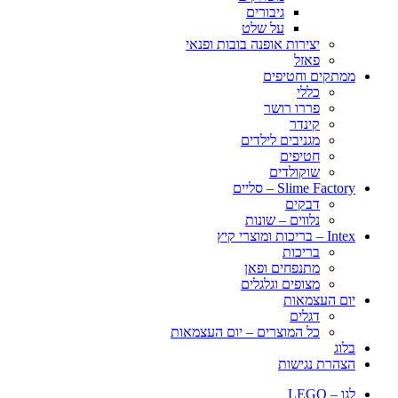
גיבורים
על שלט
יצירות אופנה בובות ופנאי
פאזל
ממתקים וחטיפים
כללי
פררו רושר
קינדר
מגניבים לילדים
חטיפים
שוקולדים
Slime Factory – סליים
דבקים
נלווים – שונות
Intex – בריכות ומוצרי קיץ
בריכות
מתנפחים ופאן
מצופים וגלגלים
יום העצמאות
דגלים
כל המוצרים – יום העצמאות
בלוג
הצהרת נגישות
לגו – LEGO