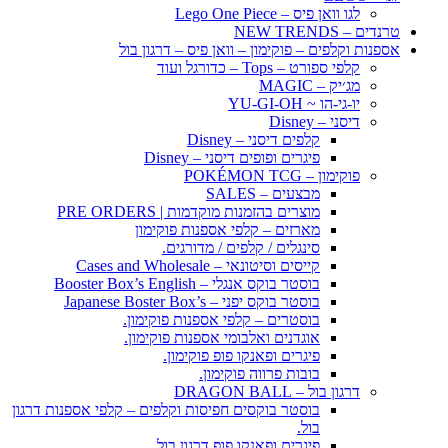
לגו וואן פיס – Lego One Piece
טרנדים – NEW TRENDS
אספנות וקלפים – פוקימון – וואן פיס – דרגון בול
קלפי ספורט – Tops – כדורגל ועוד
מג׳יק – MAGIC
יו-גי-הו ~ YU-GI-OH
דיסני – Disney
קלפים דיסני – Disney
פיגרים ופופים דיסני – Disney
פוקימון – POKÉMON TCG
מבצעים – SALES
מוצרים בהזמנות מוקדמות | PRE ORDERS
מארזים – קלפי אספנות פוקימון
סינגלים / קלפים / מדורגים.
קייסים וסיטונאי – Cases and Wholesale
בוסטר בוקס אנגלי – Booster Box’s English
בוסטר בוקס יפני – Japanese Boster Box’s
בוסטרים – קלפי אספנות פוקימון.
אוגדנים ואלבומי אספנות פוקימון.
פיגרים ופאנקו פופ פוקימון.
בובות פרווה פוקימון.
דרגון בול – DRAGON BALL
בוסטר בוקסים חפיסות וקלפים – קלפי אספנות דרגון
בול.
פיגרים ופאנקו פופ דרגון בול.