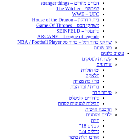
דברים מוזרים – stranger things
המכשף – The Witcher
WWE – UFC
בית הדרקון – House of the Dragon
משחקי הכס – Game Of Thrones
סיינפלד – SEINFELD
ARCANE – League of legends
שחקני כדור רגל – כדור סל NBA / Football Player
פופ שונות
עיצוב בלונים
קשתות לעסקים
אירועים
ימי הולדת
חלאקה
בר / בת מצווה
ברית / זבד הבת
סידור חדר
סידורים קומפלט
חבילות למגיעים לקחת
הרכבה אישית
ילדים ומותגים
חיות
קטנים 18"
גדולים 24"
אורבז תלת מימד