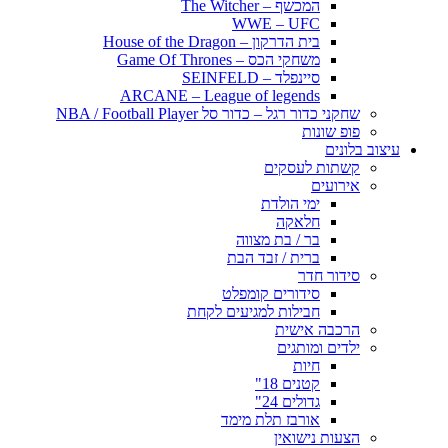
המכשף – The Witcher
WWE – UFC
בית הדרקון – House of the Dragon
משחקי הכס – Game Of Thrones
סיינפלד – SEINFELD
ARCANE – League of legends
שחקני כדור רגל – כדור סל NBA / Football Player
פופ שונות
עיצוב בלונים
קשתות לעסקים
אירועים
ימי הולדת
חלאקה
בר / בת מצווה
ברית / זבד הבת
סידור חדר
סידורים קומפלט
חבילות למגיעים לקחת
הרכבה אישית
ילדים ומותגים
חיות
קטנים 18"
גדולים 24"
אורבז תלת מימד
הצעות נישואין