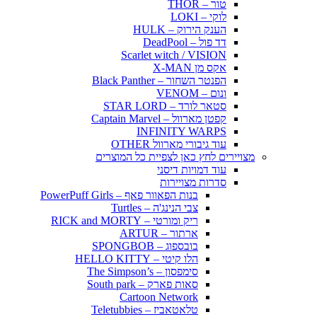
טור – THOR
לוקי – LOKI
הענק הירוק – HULK
דד פול – DeadPool
Scarlet witch / VISION
אקס מן X-MAN
הפנטר השחור – Black Panther
ונום – VENOM
סטאר לורד – STAR LORD
קפטן מארוול – Captain Marvel
INFINITY WARPS
עוד גיבורי מארוול OTHER
מצויירים לחץ כאן לצפיית כל המוצרים
עוד דמויות דיסני
סדרות מצויירות
בנות הפאוור פאף – PowerPuff Girls
צבי הנינג'ה – Turtles
ריק ומורטי – RICK and MORTY
ארתור – ARTUR
בובספוג – SPONGBOB
הלו קיטי – HELLO KITTY
סימפסון – The Simpson’s
סאות פארק – South park
Cartoon Network
טלאטאביז – Teletubbies