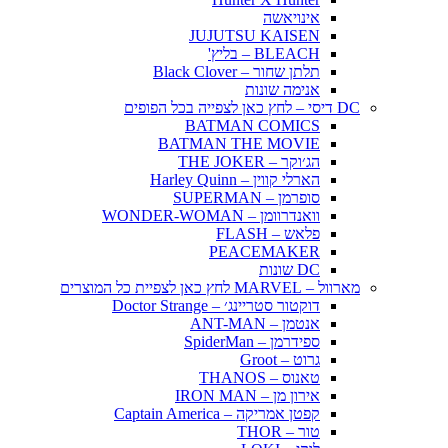
אינויאשה
JUJUTSU KAISEN
BLEACH – בליץ'
תלתן שחור – Black Clover
אנימה שונות
DC דיסי – לחץ כאן לצפייה בכל הפופים
BATMAN COMICS
BATMAN THE MOVIE
הג׳וקר – THE JOKER
הארלי קווין – Harley Quinn
סופרמן – SUPERMAN
וואנדרוומן – WONDER-WOMAN
פלאש – FLASH
PEACEMAKER
DC שונות
מארוול – MARVEL לחץ כאן לצפיית כל המוצרים
דוקטור סטריינג׳ – Doctor Strange
אנטמן – ANT-MAN
ספידרמן – SpiderMan
גרוט – Groot
טאנוס – THANOS
אירון מן – IRON MAN
קפטן אמריקה – Captain America
טור – THOR