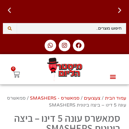
0
לגו – LEGO
Intex – בריכות ומוצרי קיץ
טרנדים – NEW TRENDS
Slime Factory – סליים
בובות פופ ופיגרים – Funko Pop & Figures
עמוד הבית
/
צעצועים
/
סמאשרס - SMASHERS
/ סמאשרס
עונה 5 דינו – ביצה בינונית SMASHERS
סמאשרס עונה 5 דינו – ביצה
בינונית SMASHERS