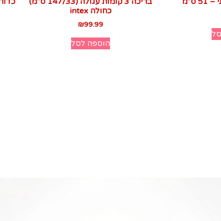
5 ס"מ
בריכה 3 קומות עגולה (147/33 ס"מ)
כדור-
כחולה intex
₪
99.99
סל
הוספה לסל