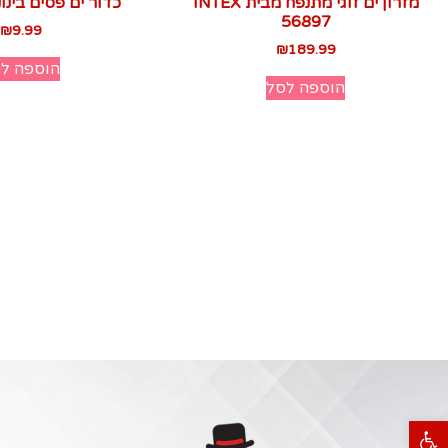
מזרון ים זוגי מתנפח מבית INTEX
כדור ים פסים בינוני – 1
56897
₪
9.99
₪
189.99
הוספה ל
הוספה לסל
פתח סרגל נגישות