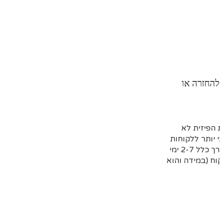
להחזרה או
הפיזית לא
 יותר ללקוחות
שמזמינים מראש דרך האתר וקובעים איסוף עצמי או משלוח (בדרך כלל 2-7 ימי
ח (במידה והוא