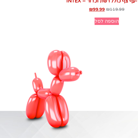
עף צף כולל רשת וכדור – INTEX
₪
99.99
₪
119.99
הוספה לסל