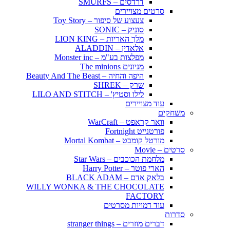
דרדסים – SMURFS
סרטים מצויירים
צעצוע של סיפור – Toy Story
סוניק – SONIC
מלך האריות – LION KING
אלאדין – ALADDIN
מפלצות בע"מ – Monster inc
מניונים The minions
היפה והחיה – Beauty And The Beast
שרק – SHREK
לילו וסטיץ' – LILO AND STITCH
עוד מצויירים
משחקים
וואר קראפט – WarCraft
פורטנייט Fortnight
מורטל קומבט – Mortal Kombat
סרטים – Movie
מלחמת הכוכבים – Star Wars
הארי פוטר – Harry Potter
בלאק אדם – BLACK ADAM
WILLY WONKA & THE CHOCOLATE
FACTORY
עוד דמויות מסרטים
סדרות
דברים מוזרים – stranger things