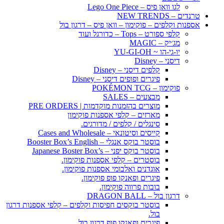
לגו וואן פיס – Lego One Piece
טרנדים – NEW TRENDS
אספנות וקלפים – פוקימון – וואן פיס – דרגון בול
קלפי ספורט – Tops – כדורגל ועוד
מג׳יק – MAGIC
יו-גי-הו ~ YU-GI-OH
דיסני – Disney
קלפים דיסני – Disney
פיגרים ופופים דיסני – Disney
פוקימון – POKÉMON TCG
מבצעים – SALES
מוצרים בהזמנות מוקדמות | PRE ORDERS
מארזים – קלפי אספנות פוקימון
סינגלים / קלפים / מדורגים.
קייסים וסיטונאי – Cases and Wholesale
בוסטר בוקס אנגלי – Booster Box’s English
בוסטר בוקס יפני – Japanese Boster Box’s
בוסטרים – קלפי אספנות פוקימון.
אוגדנים ואלבומי אספנות פוקימון.
פיגרים ופאנקו פופ פוקימון.
בובות פרווה פוקימון.
דרגון בול – DRAGON BALL
בוסטר בוקסים חפיסות וקלפים – קלפי אספנות דרגון
בול.
פיגרים ופאנקו פופ דרגון בול.