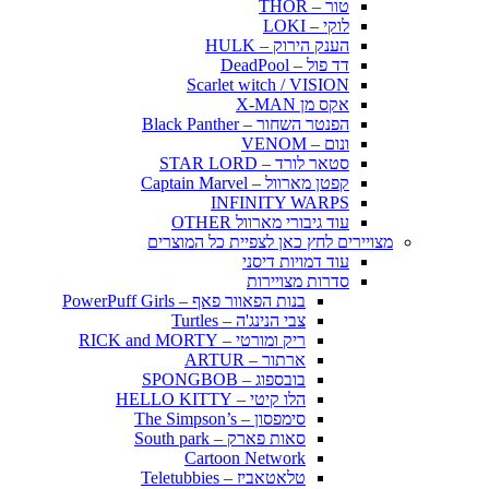
טור – THOR
לוקי – LOKI
הענק הירוק – HULK
דד פול – DeadPool
Scarlet witch / VISION
אקס מן X-MAN
הפנטר השחור – Black Panther
ונום – VENOM
סטאר לורד – STAR LORD
קפטן מארוול – Captain Marvel
INFINITY WARPS
עוד גיבורי מארוול OTHER
מצויירים לחץ כאן לצפיית כל המוצרים
עוד דמויות דיסני
סדרות מצויירות
בנות הפאוור פאף – PowerPuff Girls
צבי הנינג'ה – Turtles
ריק ומורטי – RICK and MORTY
ארתור – ARTUR
בובספוג – SPONGBOB
הלו קיטי – HELLO KITTY
סימפסון – The Simpson’s
סאות פארק – South park
Cartoon Network
טלאטאביז – Teletubbies