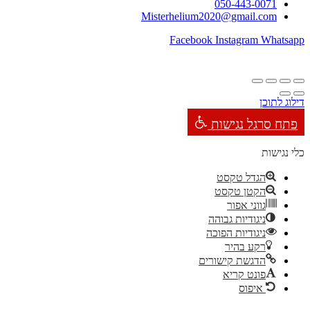
050-443-0071
Misterhelium2020@gmail.com
Facebook
Instagram
Whatsapp
דילוג לתוכן
פתח סרגל נגישות
כלי נגישות
הגדל טקסט
הקטן טקסט
גווני אפור
ניגודיות גבוהה
ניגודיות הפוכה
רקע בהיר
הדגשת קישורים
פונט קריא
איפוס