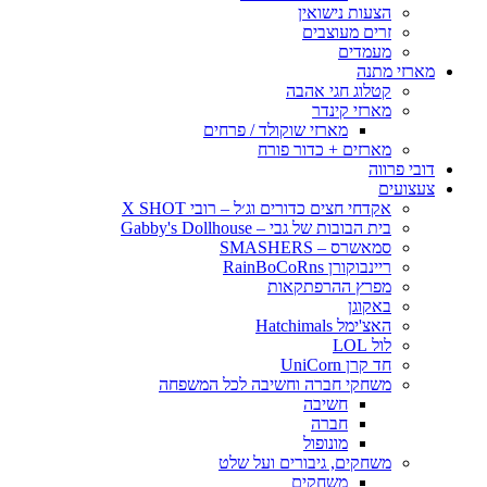
הצעות נישואין
זרים מעוצבים
מעמדים
מארזי מתנה
קטלוג חגי אהבה
מארזי קינדר
מארזי שוקולד / פרחים
מארזים + כדור פורח
דובי פרווה
צעצועים
אקדחי חצים כדורים וג׳ל – רובי X SHOT
בית הבובות של גבי – Gabby's Dollhouse
סמאשרס – SMASHERS
ריינבוקורן RainBoCoRns
מפרץ ההרפתקאות
באקוגן
האצ'ימל Hatchimals
לול LOL
חד קרן UniCorn
משחקי חברה וחשיבה לכל המשפחה
חשיבה
חברה
מונופול
משחקים, גיבורים ועל שלט
משחקים