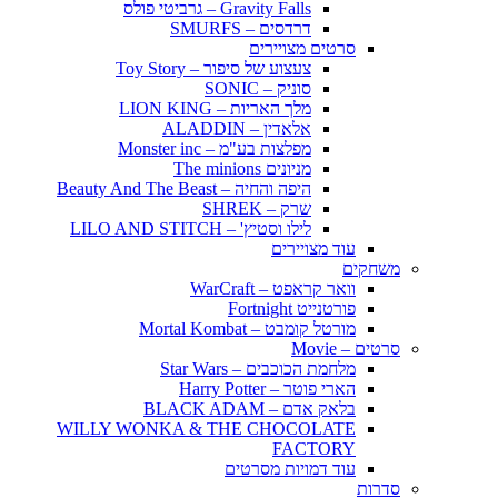
Gravity Falls – גרביטי פולס
דרדסים – SMURFS
סרטים מצויירים
צעצוע של סיפור – Toy Story
סוניק – SONIC
מלך האריות – LION KING
אלאדין – ALADDIN
מפלצות בע"מ – Monster inc
מניונים The minions
היפה והחיה – Beauty And The Beast
שרק – SHREK
לילו וסטיץ' – LILO AND STITCH
עוד מצויירים
משחקים
וואר קראפט – WarCraft
פורטנייט Fortnight
מורטל קומבט – Mortal Kombat
סרטים – Movie
מלחמת הכוכבים – Star Wars
הארי פוטר – Harry Potter
בלאק אדם – BLACK ADAM
WILLY WONKA & THE CHOCOLATE
FACTORY
עוד דמויות מסרטים
סדרות