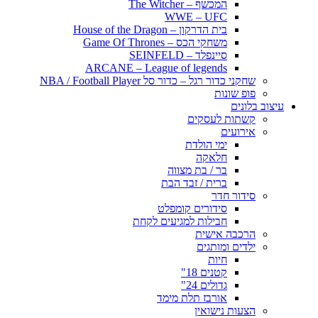
המכשף – The Witcher
WWE – UFC
בית הדרקון – House of the Dragon
משחקי הכס – Game Of Thrones
סיינפלד – SEINFELD
ARCANE – League of legends
שחקני כדור רגל – כדור סל NBA / Football Player
פופ שונות
עיצוב בלונים
קשתות לעסקים
אירועים
ימי הולדת
חלאקה
בר / בת מצווה
ברית / זבד הבת
סידור חדר
סידורים קומפלט
חבילות למגיעים לקחת
הרכבה אישית
ילדים ומותגים
חיות
קטנים 18"
גדולים 24"
אורבז תלת מימד
הצעות נישואין