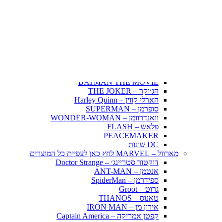
Fairy Tail – זנב הפיה
Hunter X Hunter
אינויאשה
JUJUTSU KAISEN
BLEACH – בליץ'
תלתן שחור – Black Clover
אנימה שונות
DC דיסי – לחץ כאן לצפייה בכל הפופים
BATMAN COMICS
BATMAN THE MOVIE
הג׳וקר – THE JOKER
הארלי קווין – Harley Quinn
סופרמן – SUPERMAN
וואנדרוומן – WONDER-WOMAN
פלאש – FLASH
PEACEMAKER
DC שונות
מארוול – MARVEL לחץ כאן לצפיית כל המוצרים
דוקטור סטריינג׳ – Doctor Strange
אנטמן – ANT-MAN
ספידרמן – SpiderMan
גרוט – Groot
טאנוס – THANOS
אירון מן – IRON MAN
קפטן אמריקה – Captain America