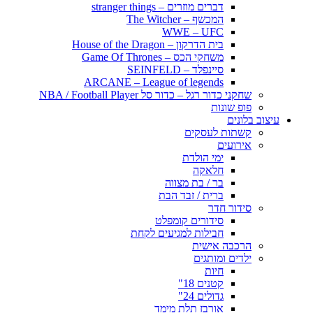
דברים מוזרים – stranger things
המכשף – The Witcher
WWE – UFC
בית הדרקון – House of the Dragon
משחקי הכס – Game Of Thrones
סיינפלד – SEINFELD
ARCANE – League of legends
שחקני כדור רגל – כדור סל NBA / Football Player
פופ שונות
עיצוב בלונים
קשתות לעסקים
אירועים
ימי הולדת
חלאקה
בר / בת מצווה
ברית / זבד הבת
סידור חדר
סידורים קומפלט
חבילות למגיעים לקחת
הרכבה אישית
ילדים ומותגים
חיות
קטנים 18"
גדולים 24"
אורבז תלת מימד