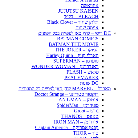
אינויאשה
JUJUTSU KAISEN
BLEACH – בליץ'
תלתן שחור – Black Clover
אנימה שונות
DC דיסי – לחץ כאן לצפייה בכל הפופים
BATMAN COMICS
BATMAN THE MOVIE
הג׳וקר – THE JOKER
הארלי קווין – Harley Quinn
סופרמן – SUPERMAN
וואנדרוומן – WONDER-WOMAN
פלאש – FLASH
PEACEMAKER
DC שונות
מארוול – MARVEL לחץ כאן לצפיית כל המוצרים
דוקטור סטריינג׳ – Doctor Strange
אנטמן – ANT-MAN
ספידרמן – SpiderMan
גרוט – Groot
טאנוס – THANOS
אירון מן – IRON MAN
קפטן אמריקה – Captain America
טור – THOR