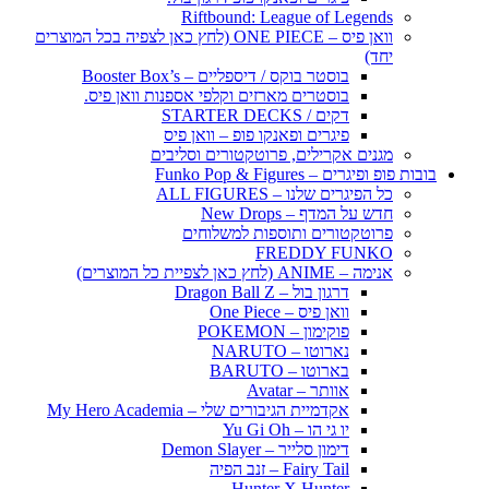
Riftbound: League of Legends
וואן פיס – ONE PIECE (לחץ כאן לצפיה בכל המוצרים
יחד)
בוסטר בוקס / דיספליים – Booster Box’s
בוסטרים מארזים וקלפי אספנות וואן פיס.
דקים / STARTER DECKS
פיגרים ופאנקו פופ – וואן פיס
מגנים אקרילים, פרוטקטורים וסליבים
בובות פופ ופיגרים – Funko Pop & Figures
כל הפיגרים שלנו – ALL FIGURES
חדש על המדף – New Drops
פרוטקטורים ותוספות למשלוחים
FREDDY FUNKO
אנימה – ANIME (לחץ כאן לצפיית כל המוצרים)
דרגון בול – Dragon Ball Z
וואן פיס – One Piece
פוקימון – POKEMON
נארוטו – NARUTO
בארוטו – BARUTO
אוותר – Avatar
אקדמיית הגיבורים שלי – My Hero Academia
יו גי הו – Yu Gi Oh
דימון סלייר – Demon Slayer
Fairy Tail – זנב הפיה
Hunter X Hunter