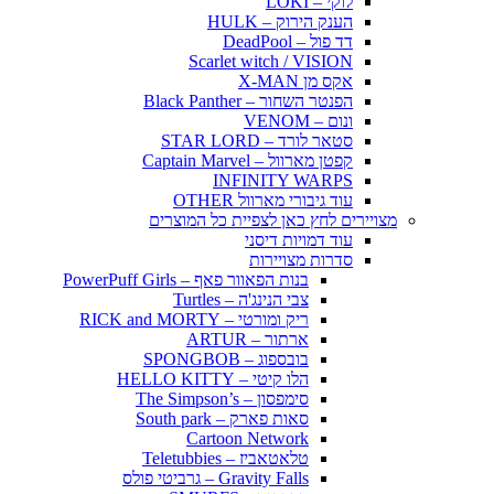
לוקי – LOKI
הענק הירוק – HULK
דד פול – DeadPool
Scarlet witch / VISION
אקס מן X-MAN
הפנטר השחור – Black Panther
ונום – VENOM
סטאר לורד – STAR LORD
קפטן מארוול – Captain Marvel
INFINITY WARPS
עוד גיבורי מארוול OTHER
מצויירים לחץ כאן לצפיית כל המוצרים
עוד דמויות דיסני
סדרות מצויירות
בנות הפאוור פאף – PowerPuff Girls
צבי הנינג'ה – Turtles
ריק ומורטי – RICK and MORTY
ארתור – ARTUR
בובספוג – SPONGBOB
הלו קיטי – HELLO KITTY
סימפסון – The Simpson’s
סאות פארק – South park
Cartoon Network
טלאטאביז – Teletubbies
Gravity Falls – גרביטי פולס