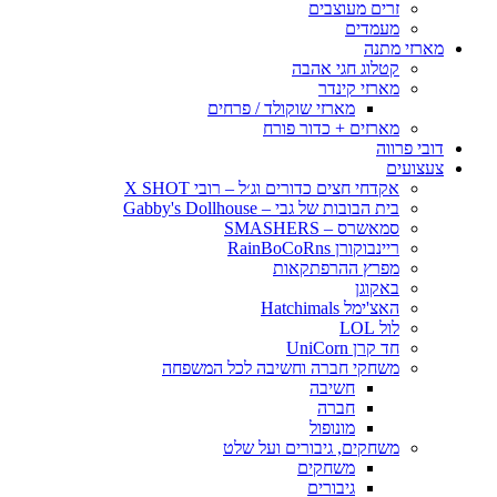
זרים מעוצבים
מעמדים
מארזי מתנה
קטלוג חגי אהבה
מארזי קינדר
מארזי שוקולד / פרחים
מארזים + כדור פורח
דובי פרווה
צעצועים
אקדחי חצים כדורים וג׳ל – רובי X SHOT
בית הבובות של גבי – Gabby's Dollhouse
סמאשרס – SMASHERS
ריינבוקורן RainBoCoRns
מפרץ ההרפתקאות
באקוגן
האצ'ימל Hatchimals
לול LOL
חד קרן UniCorn
משחקי חברה וחשיבה לכל המשפחה
חשיבה
חברה
מונופול
משחקים, גיבורים ועל שלט
משחקים
גיבורים