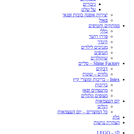
גיבורים
על שלט
יצירות אופנה בובות ופנאי
פאזל
ממתקים וחטיפים
כללי
פררו רושר
קינדר
מגניבים לילדים
חטיפים
שוקולדים
Slime Factory – סליים
דבקים
נלווים – שונות
Intex – בריכות ומוצרי קיץ
בריכות
מתנפחים ופאן
מצופים וגלגלים
יום העצמאות
דגלים
כל המוצרים – יום העצמאות
בלוג
הצהרת נגישות
לגו – LEGO