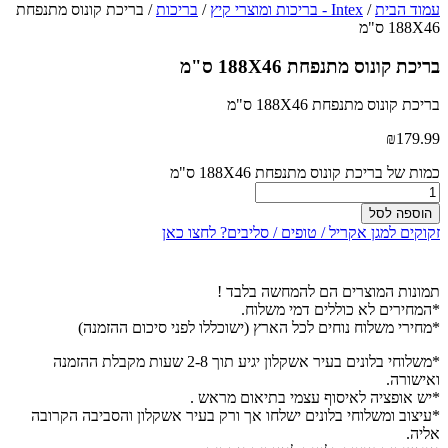
עמוד הבית
/
Intex - בריכות ומוצרי קיץ
/
בריכות
/ בריכת קונוס מתנפחת
188X46 ס"מ
בריכת קונוס מתנפחת 188X46 ס"מ
בריכת קונוס מתנפחת 188X46 ס"מ
₪
179.99
כמות של בריכת קונוס מתנפחת 188X46 ס"מ
הוספה לסל
זקוקים למגן אקריל / טופים / סליבים? לחצו כאן
תמונות המוצרים הם להמחשה בלבד !
*המחירים לא כוללים דמי משלוח.
*מחירי משלוח נוחים לכל הארץ (ישוכללו לפני סיכום ההזמנה)
*משלוחי בלונים בעיר אשקלון יגיע תוך 2-8 שעות מקבלת ההזמנה
ואישורה.
*יש אופציה לאיסוף עצמי בתיאום מראש .
*עיצוב ומשלוחי בלונים ישלחו אך ורק בעיר אשקלון והסביבה הקרובה
אליה.