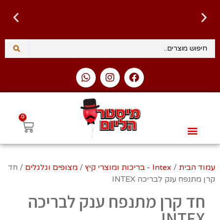
0
לגו – LEGO
Intex – בריכות ומוצרי קיץ
טרנדים – NEW TRENDS
Slime Factory – סליים
בובות פופ ופיגרים – Funko Pop & Figures
עמוד הבית
/
Intex - בריכות ומוצרי קיץ
/
מצופים וגלגלים
/ חד
קרן מתנפח ענק לבריכה INTEX‏
חד קרן מתנפח ענק לבריכה
INTEX‏