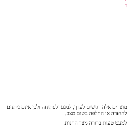
העסקה והמחיר יתאשרו רק לאחר בדיקת מלאי
ותשלום בפועל.
שימו לב: מוצרי אספנות אינם ניתנים להחזרה או להחלפה.
ההגדרה כוללת בין היתר:
קלפים בודדים / חבילות קלפים
פופים (Funko Pop)
פיגרים ופסלים
מהדורות מוגבלות
מוצרים עם ערך אספני משתנה
כל מוצר שנפתח מאריזתו
מוצרים אלה רגישים לערך, למגע ולפתיחה ולכן אינם ניתנים
להחזרה או החלפה בשום מצב,
למעט טעות ברורה מצד החנות.