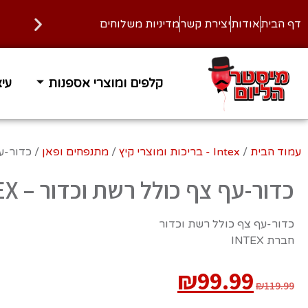
דף הבית
אודות
יצירת קשר
מדיניות משלוחים
קלפים ומוצרי אספנות
עיצ
זמן אספקה 1-3 ימי עסקים
משלוח
עמוד הבית
/
Intex - בריכות ומוצרי קיץ
/
מתנפחים ופאן
/ כדור-עף 
כדור-עף צף כולל רשת וכדור – INTEX
כדור-עף צף כולל רשת וכדור
חברת INTEX
₪
99.99
₪
119.99