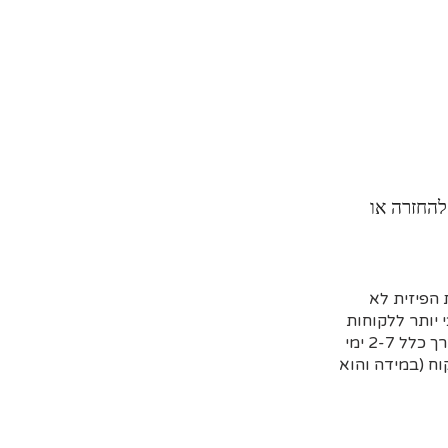
להחזרה או
הפיזית לא
 יותר ללקוחות
שמזמינים מראש דרך האתר וקובעים איסוף עצמי או משלוח (בדרך כלל 2-7 ימי
ח (במידה והוא