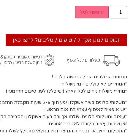
הוספה לסל
זקוקים למגן אקריל / טופים / סליבים? לחצו כאן
תמונות המוצרים הם להמחשה בלבד !
*המחירים לא כוללים דמי משלוח.
*מחירי משלוח נוחים לכל הארץ (ישוכללו לפני סיכום ההזמנה)
*משלוחי בלונים בעיר אשקלון יגיע תוך 2-8 שעות מקבלת ההזמנה ואישורה.
*יש אופציה לאיסוף עצמי בתיאום מראש .
*עיצוב ומשלוחי בלונים ישלחו אך ורק בעיר אשקלון והסביבה הקר
אין שירות עיצוב בלונים לאזורים אחרים.
*התשלום יחויב אך ובמידה המוצר זמין במלאי (מומלץ לשלוח וו