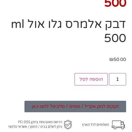
500
דבק אלמרס גלו אול ml
500
₪
50.00
הוספה לסל
זקוקים למגן אקריל / טופים / סליבים? לחצו כאן